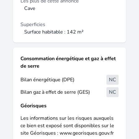
ostéopathe. ) ou en bureaux coworking ou
Les plus de cette annonce
utilisé comme espace de stockage (type
Cave
caves) ou en appartements. Point fort :
Espace modulable, un lieu pour développer
Superficies
votre activité dans un cadre fonctionnel et
Surface habitable : 142 m²
adaptable. Une visite s'impose !
Consommation énergétique et gaz à effet
de serre
Bilan énergétique (DPE)
NC
Bilan gaz à effet de serre (GES)
NC
Géorisques
Les informations sur les risques auxquels
ce bien est exposé sont disponibles sur le
site Géorisques :
www.georisques.gouv.fr