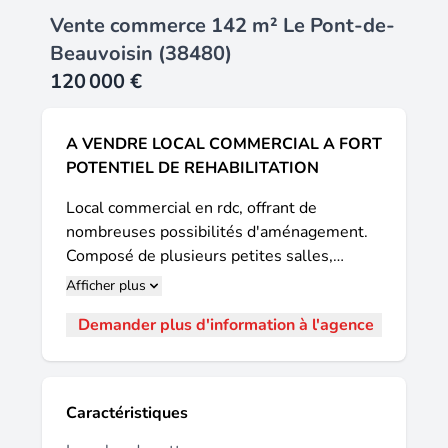
Vente commerce 142 m² Le Pont-de-
Beauvoisin (38480)
120 000 €
A VENDRE LOCAL COMMERCIAL A FORT
POTENTIEL DE REHABILITATION
Local commercial en rdc, offrant de
nombreuses possibilités d'aménagement.
Composé de plusieurs petites salles,
certaines avec points d'eau, A ce jour
Afficher plus
convient parfaitement aux activités
Demander plus d'information à l'agence
d'esthétique, soins corporels, massage ou
centre de bien-être. Mais il peut facilement
être réaménagé selon vos projets. comme
être réhabilité pour les professions de
Caractéristiques
santé (orthophoniste, kinésithérapeute,