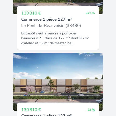
130 810 €
-23 %
Commerce 1 pièce 127 m²
Le Pont-de-Beauvoisin (38480)
Entrepôt neuf a vendre à pont-de-
beauvoisin. Surface de 127 m² dont 95 m²
d'atelier et 32 m² de mezzanine.
Caractéristiques : - 9 lots à vendre, à partir
de 125 m² de surface de divisibilité - 2 325
m² de surface de plancher - 64 places de
parking, avec possibilité d'installer des
bornes de recharge électrique - 250kg / m²
de dallage avec surcharge - 6 mètres en
hauteur libre, 3 mètres en hauteur sous
mezzanine - 3 m x 3 m pour la porte
sectionnelle livraison : 1e trimestre 2026 les
locaux sont modulables et flexibles selon
vos besoins et nous sommes là pour vous
accompagner de la conception à la remise
des clés. Transports : via l'autoroute a43,
130 810 €
-23 %
pont-de-beauvoisin (isère) se situe à environ