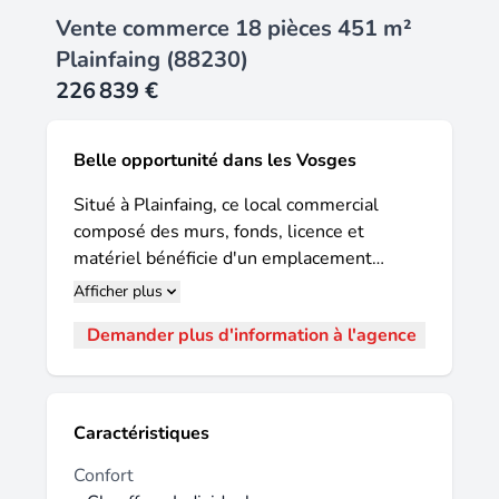
Vente commerce 18 pièces 451 m²
Plainfaing (88230)
226 839 €
Belle opportunité dans les Vosges
Situé à Plainfaing, ce local commercial
composé des murs, fonds, licence et
matériel bénéficie d'un emplacement
stratégique au cœur d'une région
Afficher plus
dynamique. Réputée pour son cadre
Demander plus d'information à l'agence
pittoresque et son environnement naturel
préservé, proche des commodités locales,
des stations du Lac Blanc, de Colmar, de la
route des cretes et route des Vins d'Alsace
Caractéristiques
cette ensemble immobilier offre un cadre
de vie agréable et pratique. Auberge
Confort