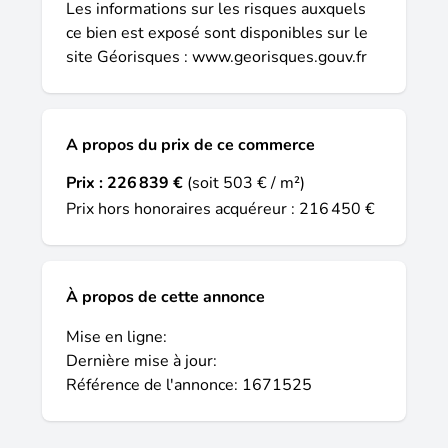
226 839 € Prix de cession hors honoraires
Les informations sur les risques auxquels
d'agence : 216 449,77 € Honoraires
ce bien est exposé sont disponibles sur le
d'agence charge acquéreur : 10 389,23 €
site Géorisques :
www.georisques.gouv.fr
HT + 2 077,84 € TVA, soit 12 467,07 €
TTC Contactez votre conseiller SAFTI : Éric
THOMAS, Tél. : 06 02 59 64 90, E-mail :
A propos du prix de ce commerce
e.thomas@safti.fr - EI - Agent commercial
immatriculé au RSAC de EPINAL sous le
Prix :
226 839 €
(soit 503 € / m²)
numéro 878 632 520.
Prix hors honoraires acquéreur : 216 450 €
À propos de cette annonce
Mise en ligne:
Dernière mise à jour:
Référence de l'annonce: 1671525