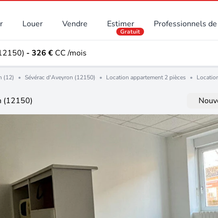
r
Louer
Vendre
Estimer
Professionnels de 
Gratuit
(12150)
- 326 €
CC /mois
 (12)
•
Sévérac d'Aveyron (12150)
•
Location appartement 2 pièces
•
Locatio
n (12150)
Nouve