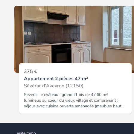
375 €
Appartement 2 pièces 47 m²
Sévérac d'Aveyron (12150)
Severac le château : grand t1 bis de 47.60 m²
lumineux au coeur du vieux village et comprenant :
séjour avec cuisine ouverte aménagée (meubles hauts
& bas, hotte, four, plaque cuisson), 1 chambre, salle de
bains avec wc. Chauffage individuel électrique avec
programmateur (radiateurs à fluide caloporteur).
Lesiteimmo