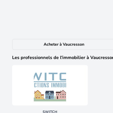
Appartement de 4 pièces de 94 m² à Vaucres
Vaucresson
(92420)
Dans un parc privé de 17 hectares à Vaucresson, cet a
et récemment rénové avec des matériaux de qualité, il 
belle pièce de vie conviviale, ouverte sur le balcon, id
harmonieusement à l'ensemble et a été pensée pour un 
dispose aujourd'hui de trois chambres bien proportionn
salle de douches en suite ainsi que d'un accès direct a
Acheter à Vaucresson
La résidence offre un environnement privilégié, au cœu
appréciable pour le stockage. Le tout est situé à seule
communes voisines et Paris tout en profitant du cadre v
Les professionnels de l'immobilier à Vaucresso
Toulouse Lautrec se trouve à environ 300 m, l'école C
manquent pas non plus, avec le Square de la Croix Bla
petits, l'école maternelle Les Grandes Fermes se situe 
Caractéristiques techniques - Taxe foncière : 1233€ - C
Mentions légales : Les informations présentées dans ce
titre indicatif et ne remplacent pas les diagnostics ré
de documents cadastraux. Pour connaître les information
objectif de vous accompagner avec transparence et rigu
question, contactez Zefir au 07 57 91 70 93.
SWITCH