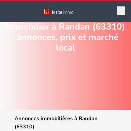
Immobilier à Randan (63310)
: annonces, prix et marché
local
Annonces immobilières à Randan
(63310)