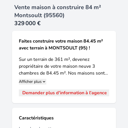
Vente maison à construire 84 m²
Montsoult (95560)
329 000 €
Faites construire votre maison 84.45 m²
avec terrain à MONTSOULT (95) !
Sur un terrain de 361 m², devenez
propriétaire de votre maison neuve 3
chambres de 84.45 m². Nos maisons sont
toutes sur-mesure et entièrement
Afficher plus
personnalisables avec plan de 2 à 5
Demander plus d'information à l'agence
chambres, mode de chauffage au choix, avec
équipements, prestations et matériaux de
qualité aux normes en vigueur.
Informations du terrain : TERRAIN A BATIR
Caractéristiques
EN LOT ARRIERE Maisons d'en France