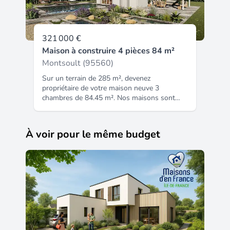
321 000 €
Maison à construire 4 pièces 84 m²
Montsoult (95560)
Sur un terrain de 285 m², devenez
propriétaire de votre maison neuve 3
chambres de 84.45 m². Nos maisons sont
toutes sur-mesure et entièrement
personnalisables avec plan de 2 à 5
chambres, mode de chauffage au choix, avec
À voir pour le même budget
équipements, prestations et matériaux de
qualité aux normes en vigueur. Informations
du terrain : TERRAIN A BATIR Maisons d'en
France constructeur depuis 1922, nous vous
aidons dans votre projet de construction et
financement avec nos différents partenaires,
pour plus d'informations contacter nous au
06 38 69 46 16 ou 01 30 08 69 68. À 25 mn
de l'Aéroport Charles de Gaulle et 20mn
d'Argenteuil. Belle opportunité pour ce