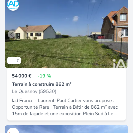
impasse et sans vis à vis. Le jardin sera orienté
plein sud. Prix : 68 000€ net vendeur.
7
54 000 €
-19 %
Terrain à construire 862 m²
Le Quesnoy (59530)
Iad France - Laurent-Paul Carlier vous propose :
Opportunité Rare ! Terrain à Bâtir de 862 m² avec
15m de façade et une exposition Plein Sud à Le
Quesnoy à proximité de Ruesnes. Vous rêvez de
construire la maison de vos rêves dans un