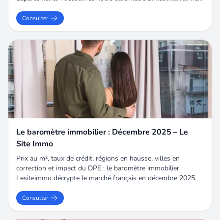
Février 2026 pour comprendre où et comment acheter
intelligemment.
Consulter
Le baromètre immobilier : Décembre 2025 – Le
Site Immo
Prix au m², taux de crédit, régions en hausse, villes en
correction et impact du DPE : le baromètre immobilier
Lesiteimmo décrypte le marché français en décembre 2025.
Consulter