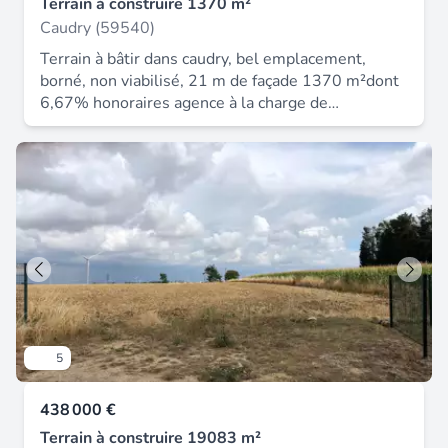
Terrain à construire 1370 m²
d'agence sont à la charge de l'acquéreur, soit
Caudry (59540)
14,29% ttc du prix hors honoraires. Les
Terrain à bâtir dans caudry, bel emplacement,
informations sur les risques auxquels ce bien est
borné, non viabilisé, 21 m de façade 1370 m²dont
exposé sont disponibles sur le site géorisques :
6,67% honoraires agence à la charge de
www. Georisques. Gouv. Fr. Contactez antoine
l'acquéreur.
telle entrepreneur individuel, agent commercial
optimhome (rsac n°837 979 079 greffe de
valenciennes) 06 82 79 29 59 (réf. 612430 ).
5
438 000 €
Terrain à construire 19083 m²