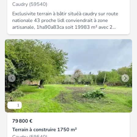
Caudry (59540)
Exclusivite terrain à bâtir situéà caudry sur route
nationale 43 proche lidl conviendrait à zone
artisanale, 1ha90a83ca soit 19983 m² avec 2
accès 80m de façade sur la nationale, borné. Dont
honoraires agence à la charge du vendeur.
1
79 800 €
Terrain à construire 1750 m²