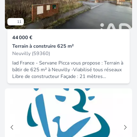
11
44 000 €
Terrain à construire 625 m²
Neuvilly (59360)
Iad France - Servane Picca vous propose : Terrain à
bâtir de 625 m² à Neuvilly -Viabilisé tous réseaux
Libre de constructeur Façade : 21 mètres
Profondeur : 30 mètres Voirie macadamisée Zone
d'Urbanisme Ub Autres lots disponibles : 482 m²
/ 602 m² / 889 m² N'attendez plus pour saisir
cette occasion unique d'acquérir ce terrain à bâtir
et concrétiser votre projet. Contactez-moi dès
maintenant pour plus de renseignements. Photos
avec projection construction non contractuelles
Honoraires d'agence à la charge du vendeur. La