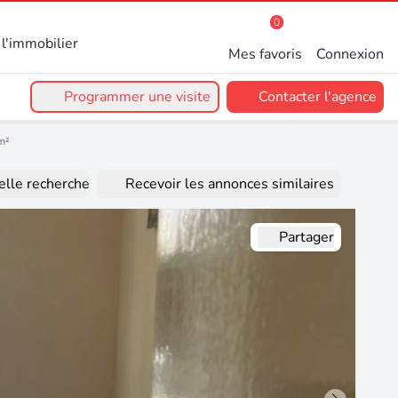
0
l'immobilier
Mes favoris
Connexion
Programmer une visite
Contacter l'agence
m²
lle recherche
Recevoir les annonces similaires
Partager