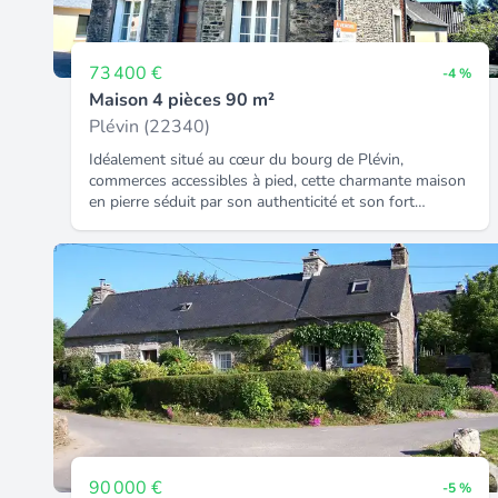
73 400 €
-4 %
Maison 4 pièces 90 m²
Plévin (22340)
Idéalement situé au cœur du bourg de Plévin,
commerces accessibles à pied, cette charmante maison
en pierre séduit par son authenticité et son fort
potentiel. Le rez-de-chaussée s'ouvre sur une entrée
accueillante desservant une chaleureuse salle à
manger de 21 m² agrémentée d'une cheminée ouverte
idéale pour vos repas en famille ou entre amis, un
salon séparé de 13 m² avec un coin cuisine attenante
complète cet espace de vie. À l'étage, vous découvrirez
deux chambres et un bureau (16 m², 11 m² et 7 m²),
une salle de bain et toilettes séparée. Une grenier très
spacieuse, entièrement aménageable, offrant un beau
volume à exploiter selon vos envies. Une extension
attenante comprenant un garage avec cheminée et un
coin rangement et buanderie avec toilettes séparé
vient compléter l'ensemble, comble aménageable en
90 000 €
-5 %
habitation. Jardin non attenant de 50 m² situé à 20