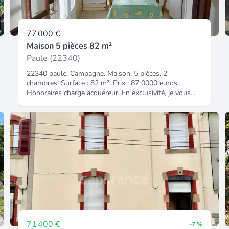
77 000 €
Maison 5 pièces 82 m²
Paule (22340)
22340 paule. Campagne. Maison. 5 pièces. 2
chambres. Surface : 82 m². Prix : 87 0000 euros.
Honoraires charge acquéreur. En exclusivité, je vous
propose de découvrir cette maison de pierres sous
ardoises avec son jardin, sans vis à vis malgré sa
mitoyenneté, dans un endroit calme sans proximité de
route, proche de plévin. Elle se compose ainsi : entrée
sur salle à manger de 25 m², cuisine (10 m²) donnant
sur petite terrasse, salle de bain (4,50 m²), wc séparé,
salon (27 m²). Etage : 2 petites chambres chauffage
electrique plus cheminée assainissement : fosse
septique. Cave 35 m² env. Dpe : classe e. Ges : classe c
estimation des coûts annuels d'énergie du logement
abonnement compris : 1400 euros à 1950 euros. (les
coûts sont estimés en fonction du caractère de votre
logement et pour une utilisation standard pour 5
71 400 €
-7 %
usages : chauffage, eau chaude, climatisation,