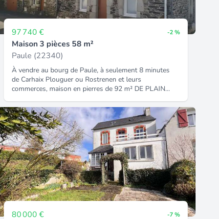
97 740 €
-2 %
Maison 3 pièces 58 m²
Paule (22340)
À vendre au bourg de Paule, à seulement 8 minutes
de Carhaix Plouguer ou Rostrenen et leurs
commerces, maison en pierres de 92 m² DE PLAIN
PIED dont 35 m² à l'étage après aménagement des
combles (potentiel de revente important),les
huisseries sont déjà changées. La 1ère partie se
compose d'une cuisine aménagée fonctionnelle de 26
m², d'une salle d'eau entièrement rénovée et d'un WC
séparé, accès direct au jardin. La 2eme partie se
compose d'un séjour entièrement isolé et rénové de
26 m² avec une ancienne cheminée, d'une chambre de
plain pied et d'un dégagement pouvant accueillir votre
bureau ou des rangements. À l'étage 35 m²
disponibles sous 2.5m de hauteur pour aménager des
chambres supplémentaires, une pièce d'eau ou autre.
Un garage fermé de 20 m² permettra de garer votre
80 000 €
-7 %
véhicule et / ou de ranger votre matériel de bricolage