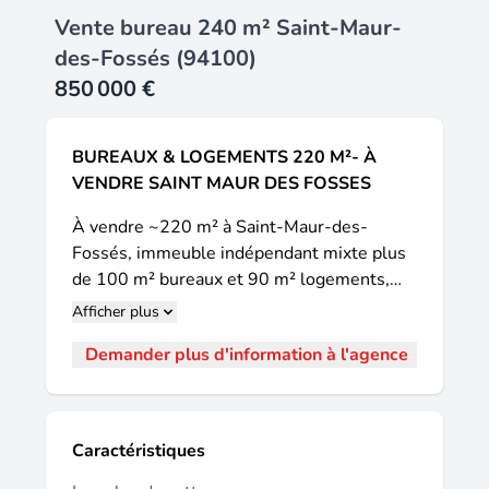
Vente bureau 240 m² Saint-Maur-
des-Fossés (94100)
850 000 €
BUREAUX & LOGEMENTS 220 M²- À
VENDRE SAINT MAUR DES FOSSES
À vendre ~220 m² à Saint-Maur-des-
Fossés, immeuble indépendant mixte plus
de 100 m² bureaux et 90 m² logements,
idéalement situé en emplacement prime.
Afficher plus
Belle visibilité avec pignon sur rue, grande
Demander plus d'information à l'agence
vitrine et adresse qualitative. La partie
bureaux comprend 6 bureaux et une salle
de réunion, un espace d'accueil, une cuisine,
des WC, etc. Surface professionnelle
Caractéristiques
d'environ 100 m² en rez-de-chaussée,