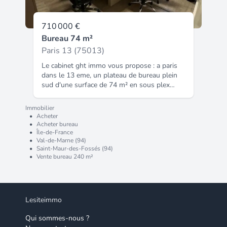
710 000 €
Bureau 74 m²
Paris 13 (75013)
Le cabinet ght immo vous propose : a paris
dans le 13 eme, un plateau de bureau plein
sud d'une surface de 74 m² en sous plex
repartit en 4 bureaux + cuisine + wc, lavabo
+ une cave de 18 m². Bureaux climatises
Immobilier
fenetres double vitrage fibre prix de vente fai
•
Acheter
: 710 000 € nght immo - 01 48 93 81 23 -
•
Acheter bureau
•
Île-de-France
plus d'informations sur (réf. 940045422).
•
Val-de-Marne (94)
•
Saint-Maur-des-Fossés (94)
•
Vente bureau 240 m²
Lesiteimmo
Qui sommes-nous ?