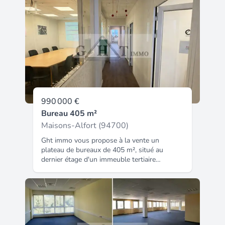
vendu loué à une société exploitante, avec
un bail ferme en cours jusqu'en 2029
reconductible. Le loyer annuel est de 102
800 €, pour un prix de vente de 990 000 €
FAI, soit une rentabilité d'environ 10
%.nGHT IMMO - 01 48 93 81 23 - Plus
d'informations sur (réf. 9400410306).
990 000 €
Bureau 405 m²
Maisons-Alfort (94700)
Ght immo vous propose à la vente un
plateau de bureaux de 405 m², situé au
dernier étage d'un immeuble tertiaire
bénéficiant d'une vue panoramique. Le bien
dispose de deux entrées distinctes. Nght
immo - 01 48 93 81 23 - plus d'informations
sur (réf. 940050315).