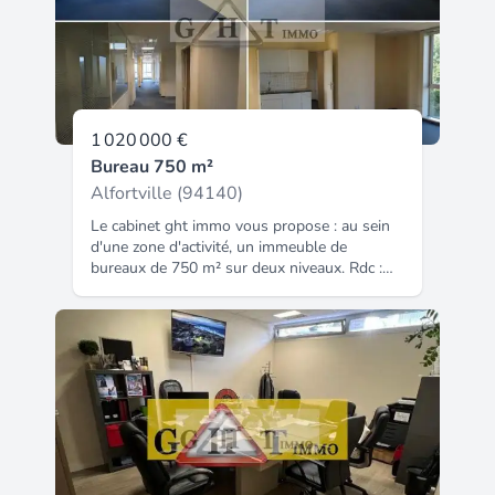
1 020 000 €
Bureau 750 m²
Alfortville (94140)
Le cabinet ght immo vous propose : au sein
d'une zone d'activité, un immeuble de
bureaux de 750 m² sur deux niveaux. Rdc :
375 m² 1er étage : 375 m² sous sol : 300 m²
environ places de parking belle opportunité !
Nght immo - 01 48 93 81 23 - plus
d'informations sur (réf. 9400411032).