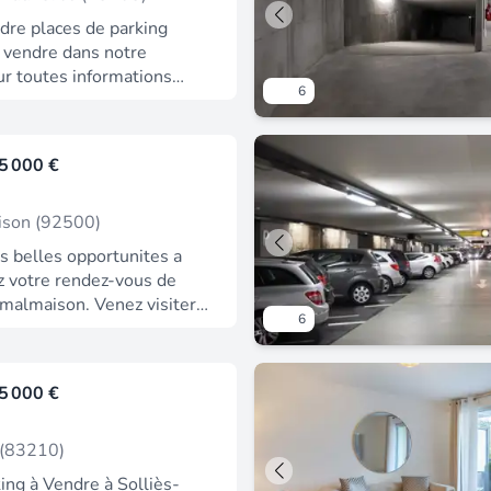
dre places de parking
a vendre dans notre
ur toutes informations
6
res, prenez contact avec
formations sur les risques
bien est exposé sont
5 000 €
r le site géorisques : .
ison (92500)
s belles opportunites a
ez votre rendez-vous de
l-malmaison. Venez visiter
6
appartement neuf et
ns attendre !
s immédiates au pied de la
5 000 €
ale de rueil-malmaison et
tang de saint-cucufa, des
 neufs d'exception, aux
 (83210)
espaces extérieurs donnant
ing à Vendre à Solliès-