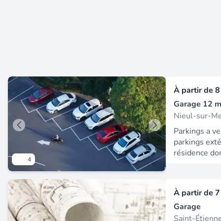
.
a, scnf), pari
a14 et le cen
seulement 20
à taux réduit
possibles. * v
Nexity. Fr po
complémentai
nous ! Les in
auxquels ce 
À partir de
8
disponibles su
Garage 12 m
Nieul-sur-M
Parkings a ve
parkings exté
résidence dom
4
sur mer. Con
renseignemen
informations
À partir de
7
contact avec 
Garage
les risques a
sont disponib
Saint-Étienn