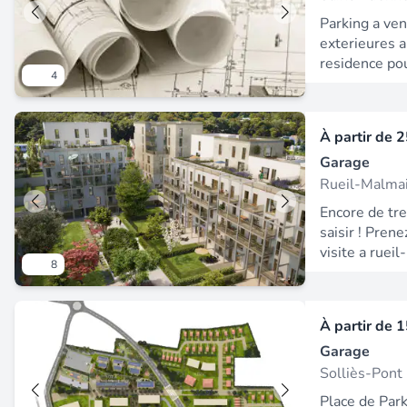
.
Parking a ven
exterieures 
residence po
4
complémentai
nous ! Les in
auxquels ce 
À partir de
2
disponibles su
Garage
Rueil-Malma
Encore de tre
saisir ! Pren
visite a ruei
8
votre futur 
emmenagez sa
Disponibilité
À partir de
1
foret domani
Garage
son celebre e
appartements
Solliès-Pont
magnifiques 
Place de Park