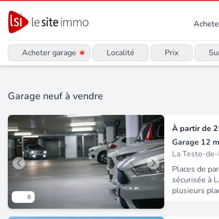
Achete
Acheter garage
Localité
Prix
Su
Garage neuf à vendre
À partir de
2
Garage 12 m
La Teste-de
Places de pa
sécurisée à 
plusieurs pla
8
situées en so
sécurisée Le