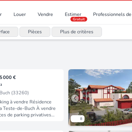
r
Louer
Vendre
Estimer
Professionnels de 
Gratuit
rface
Pièces
Plus de critères
5 000 €
²
-Buch (33260)
rking à vendre Résidence
La Teste-de-Buch À vendre
ces de parking privatives
8
us-sol de la résidence
 Castelnau à La Teste-de-