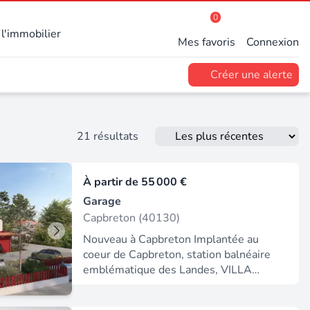
0
l'immobilier
Mes favoris
Connexion
Créer une alerte
21 résultats
À partir de
55 000 €
Garage
Capbreton (40130)
Nouveau à Capbreton Implantée au
coeur de Capbreton, station balnéaire
emblématique des Landes, VILLA
GRENAT bénéficie d'un emplacement
privilégié entre océan, port de plaisance