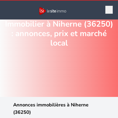
Immobilier à Niherne (36250)
: annonces, prix et marché
local
Annonces immobilières à Niherne
(36250)