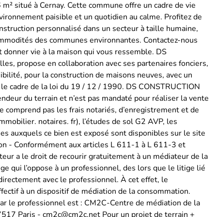
6 m² situé à Cernay. Cette commune offre un cadre de vie
vironnement paisible et un quotidien au calme. Profitez de
nstruction personnalisé dans un secteur à taille humaine,
t commodités des communes environnantes. Contactez-nous
t donner vie à la maison qui vous ressemble. DS
s, propose en collaboration avec ses partenaires fonciers,
ibilité, pour la construction de maisons neuves, avec un
ns le cadre de la loi du 19 / 12 / 1990. DS CONSTRUCTION
endeur du terrain et n’est pas mandaté pour réaliser la vente
x ne comprend pas les frais notariés, d’enregistrement et de
immobilier. notaires. fr), l’études de sol G2 AVP, les
es auxquels ce bien est exposé sont disponibles sur le site
on - Conformément aux articles L 611-1 à L 611-3 et
 a le droit de recourir gratuitement à un médiateur de la
e qui l’oppose à un professionnel, des lors que le litige lié
rectement avec le professionnel. À cet effet, le
fectif à un dispositif de médiation de la consommation.
ar le professionnel est : CM2C-Centre de médiation de la
 7517 Paris - cm2c@cm2c.net Pour un projet de terrain +