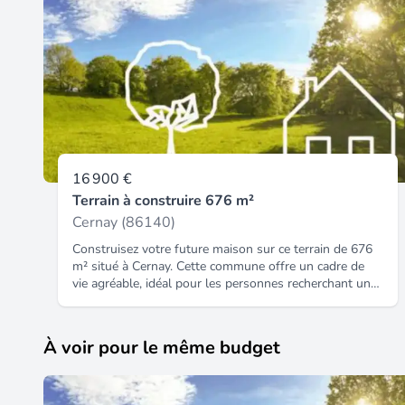
16 900 €
Terrain à construire 676 m²
Cernay (86140)
Construisez votre future maison sur ce terrain de 676
m² situé à Cernay. Cette commune offre un cadre de
vie agréable, idéal pour les personnes recherchant un
environnement paisible et un quotidien au calme.
Profitez de cette belle opportunité pour imaginer un
projet de construction personnalisé dans un secteur à
À voir pour le même budget
taille humaine, tout en bénéficiant de la proximité des
services et commodités des communes environnantes.
Contactez-nous pour étudier ensemble votre projet de
construction et donner vie à la maison qui vous