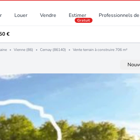
r
Louer
Vendre
Estimer
Professionnels de 
Gratuit
650 €
aine
•
Vienne (86)
•
Cernay (86140)
•
Vente terrain à construire 706 m²
Nouve