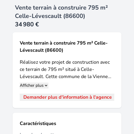
Vente terrain à construire 795 m²
Celle-Lévescault (86600)
34 980 €
Vente terrain à construire 795 m² Celle-
Lévescault (86600)
Réalisez votre projet de construction avec
ce terrain de 795 m² situé à Celle-
Lévescault. Cette commune de la Vienne
séduit par son cadre de vie paisible, son
Afficher plus
environnement verdoyant et son
Demander plus d'information à l'agence
patrimoine local, offrant un équilibre idéal
entre tranquillité et proximité des
commodités. À proximité de Poitiers et des
principaux axes de déplacement, Celle-
Caractéristiques
Lévescault permet de profiter d'une vie au