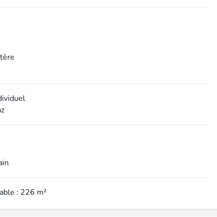
ctère
dividuel
az
ain
table : 226 m²