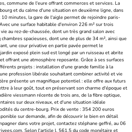
les, commune de l'eure offrant commerces et services. La
-bourg et du calme d'une situation en deuxième ligne, dans
10 minutes, la gare de l'aigle permet de rejoindre paris-
Avec une surface habitable d'environ 226 m² sur trois
 vie au rez-de-chaussée, dont un très grand salon avec
q chambres spacieuses, dont une de plus de 34 m², ainsi que
vant, une cour privative en partie pavée permet le
jardin exposé plein sud est longé par un ruisseau et abrite
té et offrant une atmosphère reposante. Grâce à ses surfaces
férents projets : installation d'une grande famille à la
une profession libérale souhaitant combiner activité et vie
ère présente un magnifique potentiel : elle offre aux futurs
ettre à leur goût, tout en préservant son charme d'époque et
dière viessmann récente de trois ans, de la fibre optique,
taires sur deux niveaux, et d'une situation idéale
dités du centre-bourg. Prix de vente : 354 200 euros
isponible sur demande, afin de découvrir le bien en détail
ompagner dans votre projet, contactez stéphane geffré, au 06
ivees.com. Selon l'article l. 561.5 du code monétaire et