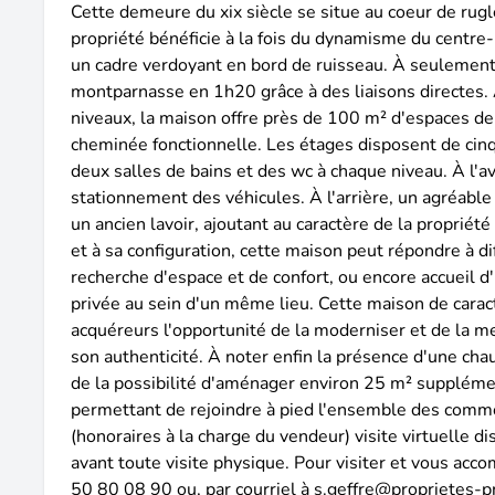
Cette demeure du xix siècle se situe au coeur de rug
propriété bénéficie à la fois du dynamisme du centre
un cadre verdoyant en bord de ruisseau. À seulement 
montparnasse en 1h20 grâce à des liaisons directes. 
niveaux, la maison offre près de 100 m² d'espaces de
cheminée fonctionnelle. Les étages disposent de cin
deux salles de bains et des wc à chaque niveau. À l'a
stationnement des véhicules. À l'arrière, un agréable 
un ancien lavoir, ajoutant au caractère de la proprié
et à sa configuration, cette maison peut répondre à dif
recherche d'espace et de confort, ou encore accueil d'
privée au sein d'un même lieu. Cette maison de caract
acquéreurs l'opportunité de la moderniser et de la m
son authenticité. À noter enfin la présence d'une chau
de la possibilité d'aménager environ 25 m² supplémen
permettant de rejoindre à pied l'ensemble des commo
(honoraires à la charge du vendeur) visite virtuelle d
avant toute visite physique. Pour visiter et vous acc
50 80 08 90 ou, par courriel à s.geffre@proprietes-pr