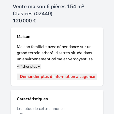
Vente maison 6 pièces 154 m²
Clastres (02440)
120 000 €
Maison
Maison familiale avec dépendance sur un
grand terrain arboré  clastres située dans
un environnement calme et verdoyant, sans
voisin, cette propriété construite en 1921
Afficher plus
offre un fort potentiel et développe 154 m²
Demander plus d'information à l'agence
habitables, répartis entre une maison
principale et une dépendance. Une maison
principale viable de plain-pied la maison est
entièrement viable de plain-pied et
Caractéristiques
comprend au rez-de-chaussée : une entrée,
un vaste séjour / salon lumineux, une
Les plus de cette annonce