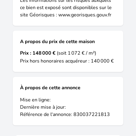
Les informations sur les risques auxquels
Limitée, Agent commercial OptimHome
ce bien est exposé sont disponibles sur le
(RSAC N°837 476 357 Greffe de EVREUX)
site Géorisques :
www.georisques.gouv.fr
06 26 90 41 44 (réf. 610673 ).
A propos du prix de cette maison
Prix :
148 000 €
(soit 1 072 € / m²)
Prix hors honoraires acquéreur : 140 000 €
À propos de cette annonce
Mise en ligne:
Dernière mise à jour:
Référence de l'annonce: 830037221813