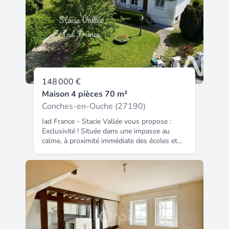
que d'une cour, idéale pour profiter d'un
extérieur. Idéal pour un premier achat ou un
investissement locatif après travaux.
N'hésitez pas a nous contacter pour plus
d'informations au 02 32 37 15 42 Référence
agence : 16969.
148 000 €
Maison 4 pièces 70 m²
Conches-en-Ouche (27190)
Iad France - Stacie Vallée vous propose :
Exclusivité ! Située dans une impasse au
calme, à proximité immédiate des écoles et
des commerces, cette maison de type plain-
pied surélevé édifiée sur un beau terrain
arboré de 815 m² offre un véritable potentiel
d’aménagement. Elle se compose d’une
entrée indépendante, d’un séjour lumineux
donnant accès à un balcon-terrasse avec
store-banne, d’une cuisine aménagée et
équipée, de deux chambres dont une avec
placard, d’une salle de bain équipée d'une