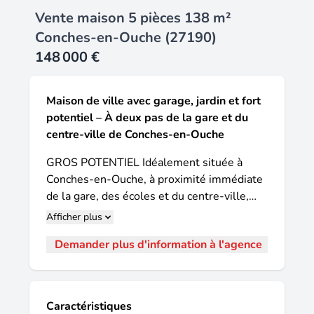
Vente maison 5 pièces 138 m²
Conches-en-Ouche (27190)
148 000 €
Maison de ville avec garage, jardin et fort
potentiel – À deux pas de la gare et du
centre-ville de Conches-en-Ouche
GROS POTENTIEL Idéalement située à
Conches-en-Ouche, à proximité immédiate
de la gare, des écoles et du centre-ville,
cette charmante maison de ville offre de
Afficher plus
beaux volumes et un fort potentiel
Demander plus d'information à l'agence
d'aménagement. Une opportunité rare pour
les amateurs de rénovation souhaitant
créer un bien à leur image. Le rez-de-
chaussée se compose d'une entrée, d'une
Caractéristiques