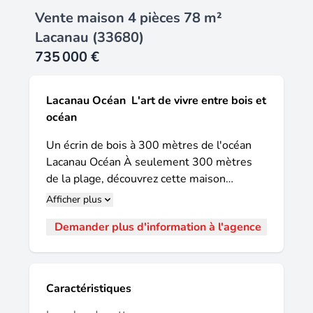
Vente maison 4 pièces 78 m²
Lacanau (33680)
735 000 €
Lacanau Océan  L'art de vivre entre bois et
océan
Un écrin de bois à 300 mètres de l'océan 
Lacanau Océan À seulement 300 mètres
de la plage, découvrez cette maison
d'architecte artisanale de 78 m², implantée
Afficher plus
sur un terrain de 250 m². Une propriété
Demander plus d'information à l'agence
singulière qui séduira les amoureux de
l'océan, des matériaux nobles et des
réalisations de caractère. Conçue avec un
véritable savoir-faire artisanal, cette
Caractéristiques
maison met le bois à l'honneur. Cèdre