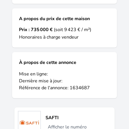
site Géorisques : Prix de vente : 735 000 €
Honoraires charge vendeur Contactez votre
conseiller SAFTI : Anne-Marie VALVERDE,
A propos du prix de cette maison
Tél. : 06 89 05 00 48, E-mail :
Prix :
735 000 €
(soit 9 423 € / m²)
annemarie.valverde@safti.fr - EI - Agent
Honoraires à charge vendeur
commercial immatriculé au RSAC de
Bordeaux sous le numéro 498955517.
À propos de cette annonce
Mise en ligne:
Dernière mise à jour:
Référence de l'annonce: 1634687
SAFTI
Afficher le numéro