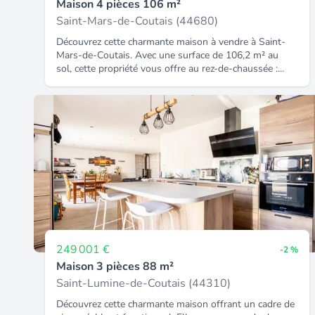
Maison 4 pièces 106 m²
Saint-Mars-de-Coutais (44680)
Découvrez cette charmante maison à vendre à Saint-
Mars-de-Coutais. Avec une surface de 106,2 m² au
sol, cette propriété vous offre au rez-de-chaussée :
une entrée, une cuisine, un salon, une chambre, une
salle de bain et un espace bureau ou dressing. À
l'étage deux chambres en enfilades. Vous profiterez
d'un grand terrain sur l'arrière avec une dépendance, et
d'une cour sur l'avant de la maison. Le potentiel de
cette maison est large avec possibilité de surélévation
ou d'extension. Située dans un cadre paisible, cette
maison est proposée au prix attractif de 229 900 EUR.
Ne manquez pas cette opportunité unique de créer la
maison de vos rêves. Contactez-nous dès aujourd'hui
pour plus d'informations ou pour planifier une visite.
Référence agence : 3581.
249 001 €
-2 %
Maison 3 pièces 88 m²
Saint-Lumine-de-Coutais (44310)
Découvrez cette charmante maison offrant un cadre de