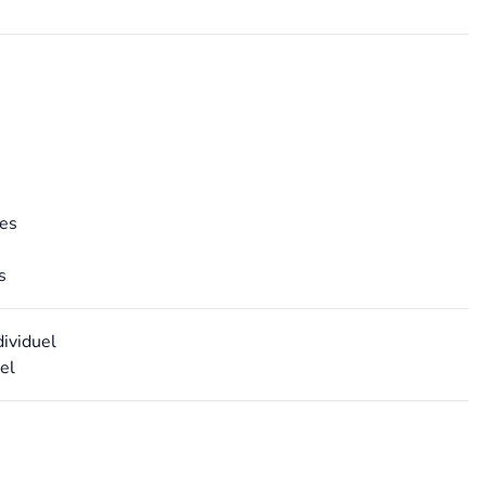
es
s
dividuel
el