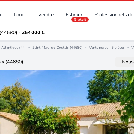
r
Louer
Vendre
Estimer
Professionnels de 
Gratuit
 (44680)
- 264 000 €
-Atlantique (44)
•
Saint-Mars-de-Coutais (44680)
•
Vente maison 5 pièces
•
V
ais (44680)
Nouve