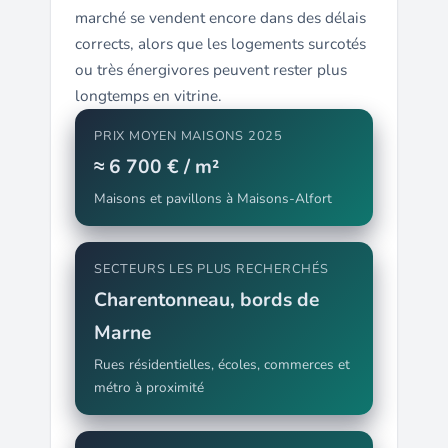
marché se vendent encore dans des délais
corrects, alors que les logements surcotés
ou très énergivores peuvent rester plus
longtemps en vitrine.
PRIX MOYEN MAISONS 2025
≈ 6 700 € / m²
Maisons et pavillons à Maisons-Alfort
SECTEURS LES PLUS RECHERCHÉS
Charentonneau, bords de
Marne
Rues résidentielles, écoles, commerces et
métro à proximité