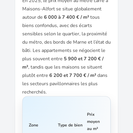
En 2025, le prix moyen au mètre carré à
Maisons-Alfort se situe globalement
autour de
6 000 à 7 400 € / m²
tous
biens confondus, avec des écarts
sensibles selon le quartier, la proximité
du métro, des bords de Marne et l’état du
bâti. Les appartements se négocient le
plus souvent entre
5 900 et 7 200 € /
m²
, tandis que les maisons se situent
plutôt entre
6 200 et 7 700 € / m²
dans
les secteurs pavillonnaires les plus
recherchés.
Prix
moyen
Zone
Type de bien
au m²