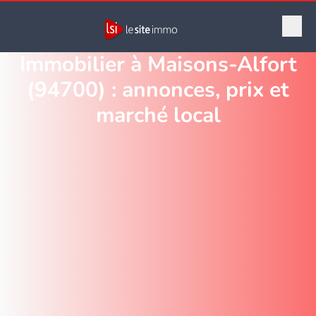
Immobilier à Maisons-Alfort
(94700) : annonces, prix et
marché local