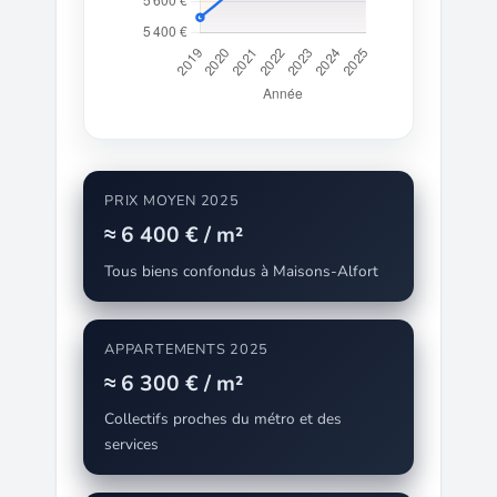
PRIX MOYEN 2025
≈ 6 400 € / m²
Tous biens confondus à Maisons-Alfort
APPARTEMENTS 2025
≈ 6 300 € / m²
Collectifs proches du métro et des
services