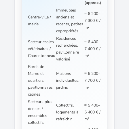
(approx.)
Immeubles
≈ 6 200–
Centre-ville /
anciens et
7 300 € /
mairie
récents, petites
m²
copropriétés
Résidences
Secteur écoles
≈ 6 400–
recherchées,
vétérinaires /
7 400 € /
pavillonnaire
Charentonneau
m²
valorisé
Bords de
Marne et
Maisons
≈ 6 200–
quartiers
individuelles,
7 700 € /
pavillonnaires
jardins
m²
calmes
Secteurs plus
Collectifs,
≈ 5 400–
denses /
logements à
6 400 € /
ensembles
rafraîchir
m²
collectifs