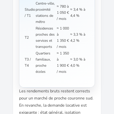
Centre-ville,
≈ 780 à
Studio
proximité
≈ 3,4 % à
1 050 €
/ T1
stations de
4,4 %
/ mois
métro
Résidences
≈ 1 000
proches des
à
≈ 3,3 % à
T2
services et
1 350 €
4,2 %
transports
/ mois
Quartiers
≈ 1 350
T3 /
familiaux,
à
≈ 3,0 % à
T4
proche
1 900 €
4,0 %
écoles
/ mois
Les rendements bruts restent corrects
pour un marché de proche couronne sud.
En revanche, la demande locative est
exigeante : état général, isolation