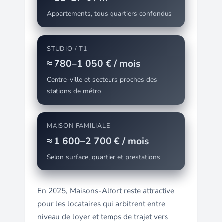
Appartements, tous quartiers confondus
STUDIO / T1
≈ 780–1 050 € / mois
Centre-ville et secteurs proches des
stations de métro
MAISON FAMILIALE
≈ 1 600–2 700 € / mois
Selon surface, quartier et prestations
En 2025, Maisons-Alfort reste attractive
pour les locataires qui arbitrent entre
niveau de loyer et temps de trajet vers