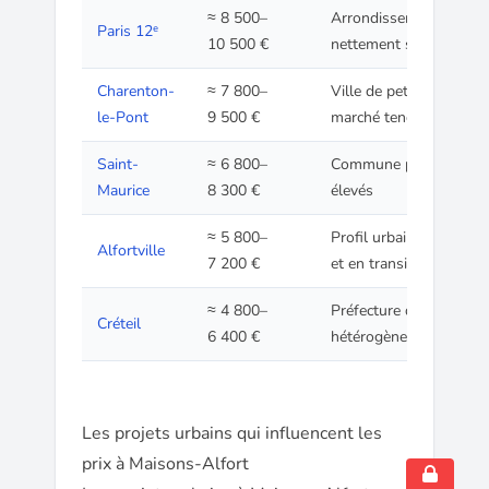
≈ 8 500–
Arrondissement très pri
Paris 12ᵉ
10 500 €
nettement supérieur
Charenton-
≈ 7 800–
Ville de petite couronn
le-Pont
9 500 €
marché tendu
Saint-
≈ 6 800–
Commune prisée en bor
Maurice
8 300 €
élevés
≈ 5 800–
Profil urbain proche, 
Alfortville
7 200 €
et en transition
≈ 4 800–
Préfecture du Val-de-
Créteil
6 400 €
hétérogène
Les projets urbains qui influencent les
prix à Maisons-Alfort