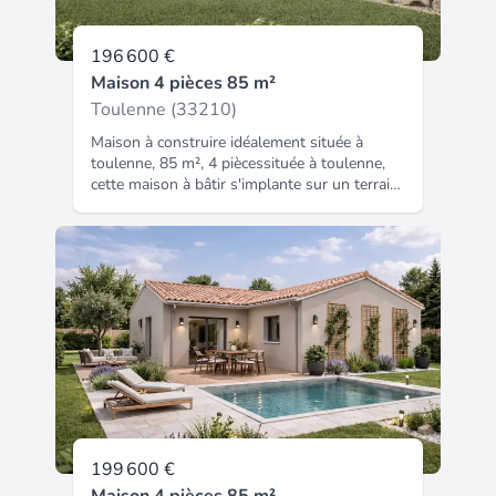
196 600 €
Maison 4 pièces 85 m²
Toulenne (33210)
Maison à construire idéalement située à
toulenne, 85 m², 4 piècessituée à toulenne,
cette maison à bâtir s'implante sur un terrain
de 542 m² dans un secteur résidentiel. Cette
maison à édifier comprend trois chambres,
une salle de bains avec baignoire, ainsi
qu'une cuisine. Elle offre un total de 4 pièces
principales. Elle est conçue sur un seul
niveau, facilitant ainsi l'accès à tous les
espaces. L'ensemble repose sur un terrain de
542 m² offrant de belles perspectives pour
aménager les extérieurs. Environnement
toulenne est une commune offrant un cadre
agréable à proximité immédiate. La gare de
langon se trouve à 655 mètres. Une
autoroute est accessible à 2 kilomètres pour
199 600 €
les déplacements. L'école primaire georges