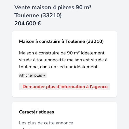
Vente maison 4 pièces 90 m²
Toulenne (33210)
204 600 €
Maison à construire à Toulenne (33210)
Maison à construire de 90 m² idéalement
située à toulennecette maison est située à
toulenne, dans un secteur idéalement
situé. Elle offre un terrain de 542 m²,
Afficher plus
permettant de profiter pleinement des
Demander plus d'information à l'agence
espaces extérieurs. Cette maison à bâtir
comprend trois chambres, ainsi qu'une
cuisine et une salle de bains équipée d'une
baignoire. Elle est conçue de plain-pied,
Caractéristiques
favorisant une organisation pratique et
accessible sur un seul niveau. Le terrain
Les plus de cette annonce