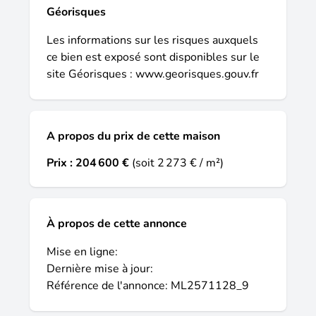
lagorce se tient à votre disposition pour
Géorisques
vous accompagner. Idée de réalisation en
modèle prêt à décorer sur l'un de nos
Les informations sur les risques auxquels
terrains partenaires, sous réserve de
ce bien est exposé sont disponibles sur le
disponibilités. Voir détails en agence. Les
site Géorisques :
www.georisques.gouv.fr
informations sur les risques auxquels ce
bien est exposé sont disponibles sur le site
géorisques : .
A propos du prix de cette maison
Prix :
204 600 €
(soit 2 273 € / m²)
À propos de cette annonce
Mise en ligne:
Dernière mise à jour:
Référence de l'annonce: ML2571128_9