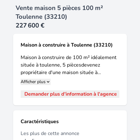
Vente maison 5 pièces 100 m²
Toulenne (33210)
227 600 €
Maison à construire à Toulenne (33210)
Maison à construire de 100 m² idéalement
située à toulenne, 5 piècesdevenez
propriétaire d'une maison située à
toulenne, idéalement placée. Elle propose
Afficher plus
une surface habitable de 100 m² sur un
Demander plus d'information à l'agence
terrain de 542 m², offrant un cadre propice
à la réalisation de votre projet. Cette
maison à édifier comprend 4 chambres,
deux salles de bains et une cuisine. Elle
Caractéristiques
compte au total 5 pièces principales, pour
accueillir votre famille et aménager vos
Les plus de cette annonce