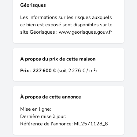
au prix de 227 600 euros. Le vendeur est
Géorisques
un partenaire de maisons de la côte
atlantique. Prenez contact avec maryne
Les informations sur les risques auxquels
lagorce de maisons de la côte atlantique
ce bien est exposé sont disponibles sur le
langon pour obtenir davantage
site Géorisques :
www.georisques.gouv.fr
d'informations et vous accompagner dans
votre projet. Idée de réalisation en modèle
prêt à décorer sur l'un de nos terrains
A propos du prix de cette maison
partenaires, sous réserve de disponibilités.
Voir détails en agence. Les informations sur
Prix :
227 600 €
(soit 2 276 € / m²)
les risques auxquels ce bien est exposé
sont disponibles sur le site géorisques : .
À propos de cette annonce
Mise en ligne:
Dernière mise à jour:
Référence de l'annonce: ML2571128_8