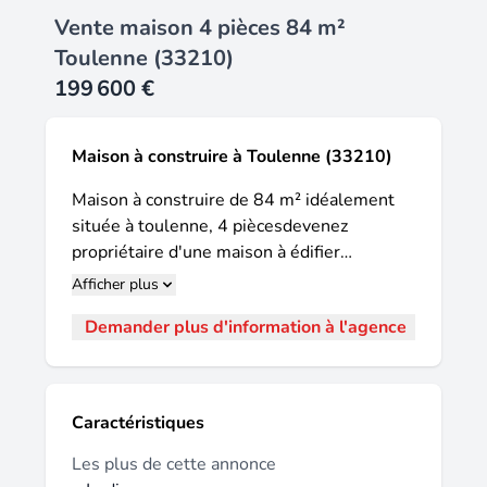
Vente maison 4 pièces 84 m²
Toulenne (33210)
199 600 €
Maison à construire à Toulenne (33210)
Maison à construire de 84 m² idéalement
située à toulenne, 4 piècesdevenez
propriétaire d'une maison à édifier
idéalement située à toulenne. Offrant une
Afficher plus
surface habitable de 84 m² sur un terrain de
Demander plus d'information à l'agence
542 m², elle propose un cadre à imaginer
selon vos envies. Cette maison à bâtir
comprend quatre pièces principales, dont
trois chambres, une cuisine et une salle de
Caractéristiques
bains avec baignoire. Vous apprécierez
l'organisation des espaces qui facilite le
Les plus de cette annonce