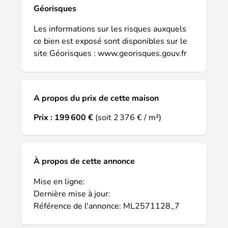
langon. Maryne lagorce se tient à votre
Géorisques
disposition pour vous accompagner dans
votre projet. Idée de réalisation en modèle
Les informations sur les risques auxquels
prêt à décorer sur l'un de nos terrains
ce bien est exposé sont disponibles sur le
partenaires, sous réserve de disponibilités.
site Géorisques :
www.georisques.gouv.fr
Voir détails en agence. Les informations sur
les risques auxquels ce bien est exposé
sont disponibles sur le site géorisques : .
A propos du prix de cette maison
Prix :
199 600 €
(soit 2 376 € / m²)
À propos de cette annonce
Mise en ligne:
Dernière mise à jour:
Référence de l'annonce: ML2571128_7