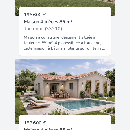
196 600 €
Maison 4 pièces 85 m²
Toulenne (33210)
Maison à construire idéalement située à
toulenne, 85 m², 4 piècessituée à toulenne,
cette maison à bâtir s'implante sur un terrain
de 542 m² dans un secteur résidentiel. Cette
maison à édifier comprend trois chambres,
une salle de bains avec baignoire, ainsi
qu'une cuisine. Elle offre un total de 4 pièces
principales. Elle est conçue sur un seul
niveau, facilitant ainsi l'accès à tous les
espaces. L'ensemble repose sur un terrain de
542 m² offrant de belles perspectives pour
aménager les extérieurs. Environnement
toulenne est une commune offrant un cadre
agréable à proximité immédiate. La gare de
langon se trouve à 655 mètres. Une
autoroute est accessible à 2 kilomètres pour
199 600 €
les déplacements. L'école primaire georges