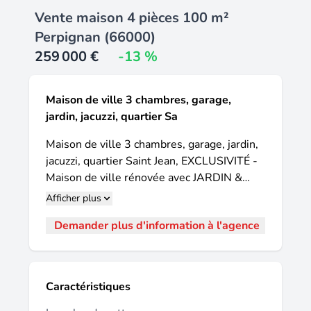
Vente maison 4 pièces 100 m²
Perpignan (66000)
259 000 €
-13 %
Maison de ville 3 chambres, garage,
jardin, jacuzzi, quartier Sa
Maison de ville 3 chambres, garage, jardin,
jacuzzi, quartier Saint Jean, EXCLUSIVITÉ -
Maison de ville rénovée avec JARDIN &
JACUZZI - Quartier Saint Jean (Perpignan)
Afficher plus
Emplacement idéal : • À deux pas de l'école
Demander plus d'information à l'agence
Saint Jean (emplacement familial parfait) •
Quartier calme de Las Cobas, à 5 minutes à
pied du centre-ville • Proche de tous les
commerces et commodités Une maison
Caractéristiques
entièrement rénovée en 2019 avec soin : •