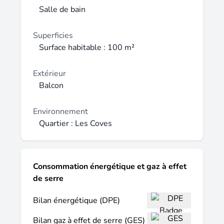
découvrir ce coup de cœur ! 'Une maison où
Salle de bain
il fait bon vivre, entre modernité et charme
du centre-ville. ' ️ Pourquoi choisir cette
Superficies
maison ? Emplacement ultra-pratique :
Surface habitable : 100 m²
proche écoles & centre, mais dans un
quartier résidentiel calme Prestations haut
Extérieur
de gamme : rénovation récente, jacuzzi,
Balcon
jardin. Flexibilité d'usage : famille,
télétravail ou investissement locatif
Environnement
premium Taxe foncière : 1880 euros / an
Quartier : Les Coves
Informations et visites avec Pierre.
Consommation énergétique et gaz à effet
de serre
Bilan énergétique (DPE)
Bilan gaz à effet de serre (GES)