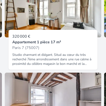
320 000 €
Appartement 1 pièce 17 m²
Paris 7 (75007)
Studio charmant et élégant. Situé au cœur du très
recherché 7ème arrondissement dans une rue calme à
proximité du célèbre magasin le bon marché et la
grande epicerie. À proximité : 3 lignes de métro : ligne
10 : station vaneau ligne 12 : station sèvres babylone
ligne 13 : station duroc. Ce studio est proche du lycée
victor duruy. Le studio de 17,27 m² (loi carrez) est au
deuxième étage sans ascenseur d'un immeuble
historique du 17ème siècle. Rénové avec goût par un
architecte, lumineux, il a une hauteur sous plafond de
3,30 m faisant apparaître de belles poutres
apparentes. Il se compose d'une pièce de 13,46 m²,