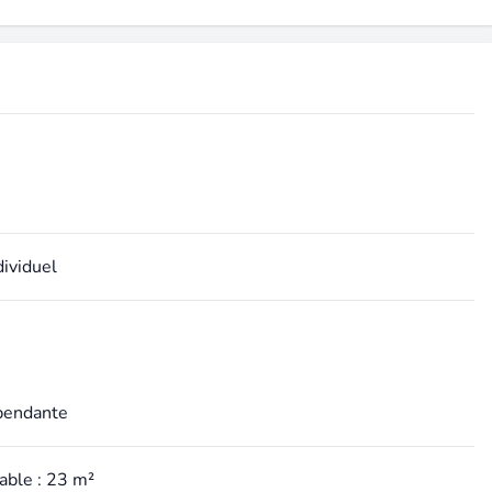
dividuel
pendante
able : 23 m²