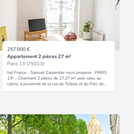
257 000 €
Appartement 2 pièces 27 m²
Paris 13 (75013)
Iad France - Samuel Carpentier vous propose : PARIS
13ᵉ – Charmant 2 pièces de 27,27 m² avec cave, au
calme, à proximité de la rue de Tolbiac et du Parc de
Choisy Idéalement situé dans un secteur recherché du
13ᵉ arrondissement de Paris, à quelques pas de la rue
de Tolbiac et du Parc de Choisy, découvrez ce
charmant appartement traversant de 27,27 m² (loi
Carrez), entièrement orienté sur cour, offrant un cadre
de vie calme et agréable au sein d'une copropriété
sécurisée datant du début du XXᵉ siècle. Situé au 3ᵉ
étage, cet appartement bénéficie d'un agencement