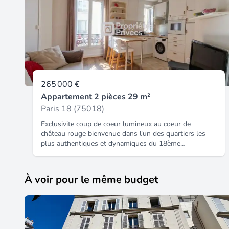
265 000 €
Appartement 2 pièces 29 m²
Paris 18 (75018)
Exclusivite coup de coeur lumineux au coeur de
château rouge bienvenue dans l'un des quartiers les
plus authentiques et dynamiques du 18ème
arrondissement ! Château rouge, c'est l'esprit village
mêlé à l'énergie parisienne : un secteur vivant, coloré
et chaleureux, où règne une véritable ambiance de
À voir pour le même budget
marché permanent. Commerces de proximité, cafés,
épiceries du monde entier ? Tout est à portée de main.
Idéalement situé à deux pas du métro, vous êtes à
quelques minutes seulement de la butte montmartre,
du sacré-coeur et de ses ruelles pittoresques. Un