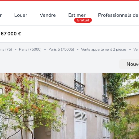
r
Louer
Vendre
Estimer
Professionnels de 
Gratuit
267 000 €
ris (75)
•
Paris (75000)
•
Paris 5 (75005)
•
Vente appartement 2 pièces
•
Ven
Nouve