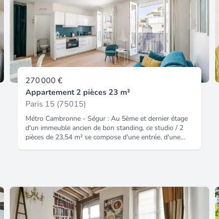
270 000 €
Appartement 2 pièces 23 m²
Paris 15 (75015)
Métro Cambronne - Ségur : Au 5ème et dernier étage
d'un immeuble ancien de bon standing, ce studio / 2
pièces de 23,54 m² se compose d'une entrée, d'une
salle d'eau avec WC, d'une cuisine équipée et
aménagée ouverte sur la pièce de vie donnant sur un
balcon filant exposé sud-ouest offrant une vue sur la
Tour Eiffel, la possibilité de créer une chambre.