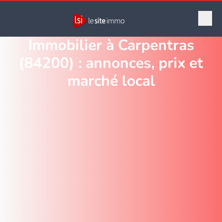
Immobilier à Carpentras
(84200) : annonces, prix et
marché local