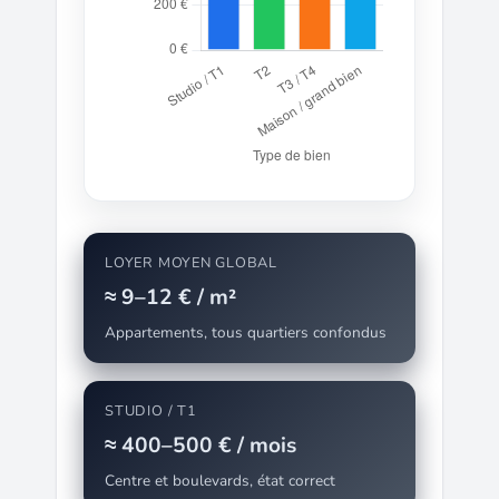
LOYER MOYEN GLOBAL
≈ 9–12 € / m²
Appartements, tous quartiers confondus
STUDIO / T1
≈ 400–500 € / mois
Centre et boulevards, état correct