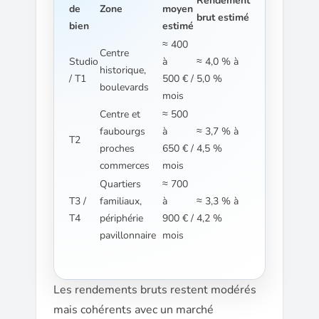
Rendement
de
Zone
moyen
brut estimé
bien
estimé
≈ 400
Centre
Studio
à
≈ 4,0 % à
historique,
/ T1
500 € /
5,0 %
boulevards
mois
Centre et
≈ 500
faubourgs
à
≈ 3,7 % à
T2
proches
650 € /
4,5 %
commerces
mois
Quartiers
≈ 700
T3 /
familiaux,
à
≈ 3,3 % à
T4
périphérie
900 € /
4,2 %
pavillonnaire
mois
Les rendements bruts restent modérés
mais cohérents avec un marché