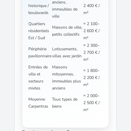
anciens,
historique /
2 400 € /
immeubles de
boulevards
m²
ville
Quartiers
≈ 2 100–
Maisons de ville,
résidentiels
2 600 € /
petits collectifs
Est / Sud
m²
≈ 2 300–
Périphérie
Lotissements,
2 700 € /
pavillonnaire
villas avec jardin
m²
Entrées de
Maisons
≈ 1 800–
ville et
mitoyennes,
2 200 € /
secteurs
immeubles plus
m²
mixtes
anciens
≈ 2 000–
Moyenne
Tous types de
2 500 € /
Carpentras
biens
m²