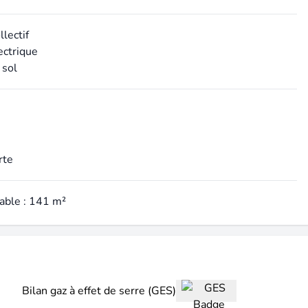
lectif
ectrique
 sol
rte
table : 141 m²
Bilan gaz à effet de serre (GES)