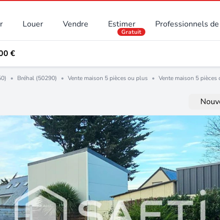
r
Louer
Vendre
Estimer
Professionnels de 
Gratuit
00 €
50)
•
Bréhal (50290)
•
Vente maison 5 pièces ou plus
•
Vente maison 5 pièces
Nouve