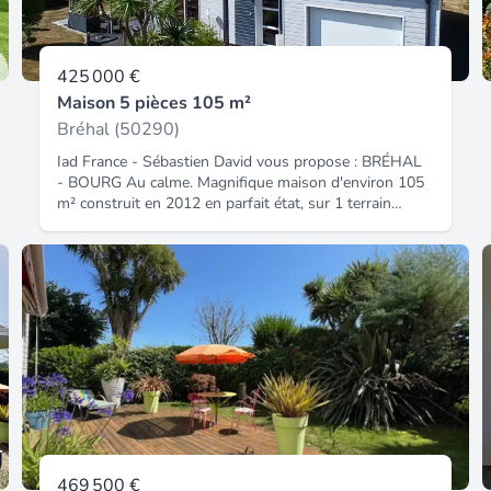
425 000 €
Maison 5 pièces 105 m²
Bréhal (50290)
Iad France - Sébastien David vous propose : BRÉHAL
- BOURG Au calme. Magnifique maison d'environ 105
m² construit en 2012 en parfait état, sur 1 terrain
entièrement clos et arboré de 639 m² à l'abris des
regards. Tous commerces et bourg à pied. Superbe
volume dès l'entrée avec 1 séjour salon baigné de
lumière d'environ 55 m², cuisine équipée. Grandes
baies vitrées donnant sur la terrasse aménagée avec
pergola. 1 suite parentale de plain pied avec salle
d'eau, WC séparé. À l'étage, mezzanine, 2 grandes
chambres, salle d'eau et WC séparé. 1 grand garage
avec grenier au dessus. Emplacement, Matériaux de
qualité, confort, décoration font de cette maison 1
opportunité rare sur le marché. Honoraires d'agence à
la charge du vendeur. La présentation d'une pièce
d'identité en cours de validité sera demandée à la
469 500 €