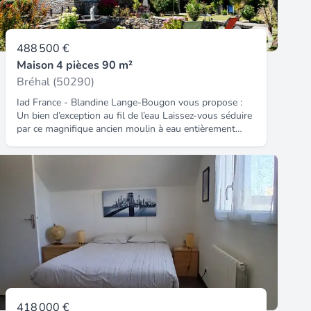
488 500 €
Maison 4 pièces 90 m²
Bréhal (50290)
Iad France - Blandine Lange-Bougon vous propose :
Un bien d’exception au fil de l’eau Laissez-vous séduire
par ce magnifique ancien moulin à eau entièrement
rénové, véritable havre de paix alliant caractère
authentique et confort moderne. Un bien atypique,
rare sur le marché, où l’eau est omniprésente et dicte
une atmosphère apaisante et unique. Au rez-de-
chaussée, la vie s’articule autour de deux pièces
maîtresses. Une belle cuisine entièrement aménagée et
équipée, agrémentée d’une cheminée fonctionnelle,
invite à des moments chaleureux en toute saison. Elle
ouvre sur un grand séjour lumineux, lui aussi doté
d’une cheminée fonctionnelle, offrant un espace de vie
généreux et plein de caractère. À l’étage, trois espaces
soigneusement aménagés vous attendent : deux
chambres au calme, un bureau idéal pour le télétravail
418 000 €