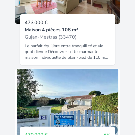
473 000 €
Maison 4 pièces 108 m²
Gujan-Mestras (33470)
Le parfait équilibre entre tranquillité et vie
quotidienne Découvrez cette charmante
maison individuelle de plain-pied de 110 m²
habitables, climatisée, nichée dans un
quartier très calme et recherché de Gujan-
Mestras. Son grand point fort ? Allier la
sérénité d'un environnement paisible à une
vraie vie de quartier, avec l'accès rapide aux
commerces et à la gare pour faciliter tous
vos déplacements. La pièce de vie : Un séjour
particulièrement lumineux qui invite à la
détente, ouvert sur une cuisine américaine
moderne et conviviale. Le coin nuit : Il se
compose de 3 belles chambres accueillantes
et d'une salle d'eau fonctionnelle. Le côté
pratique : Un cellier attenant à la cuisine,