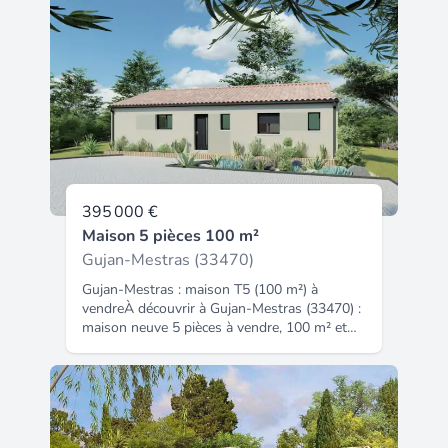
calme. Elle se compose d'une entrée, d'un
séjour, d'une cuisine aménagée donnant sur
une petite véranda, d'un wc séparé, d'une
salle d'eau et de trois chambres. Vous
pourrez profiter d'un bel espace extérieur
sans vis à vis ainsi que d'un garage et d'un
abri de jardin. À visiter sans tarder. (5.39 %
d'honoraires TTC à la charge de l'acquéreur.).
395 000 €
Maison 5 pièces 100 m²
Gujan-Mestras (33470)
Gujan-Mestras : maison T5 (100 m²) à
vendreÀ découvrir à Gujan-Mestras (33470) :
maison neuve 5 pièces à vendre, 100 m² et
500 m² de terrain. Conçue de plain-pied, elle
comporte trois chambres, une cuisine et une
salle de bains. À dix minutes : gare (Gujan-
Mestras), écoles, boulangeries, commerces,
supermarché, poissonneries et bureau de
poste. Marché Place de la Gare le mercredi