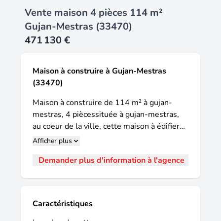
Vente maison 4 pièces 114 m²
Gujan-Mestras (33470)
471 130 €
Maison à construire à Gujan-Mestras
(33470)
Maison à construire de 114 m² à gujan-
mestras, 4 piècessituée à gujan-mestras,
au coeur de la ville, cette maison à édifier
offre une surface habitable de 114 m² sur
Afficher plus
un terrain de 600 m², à proximité de la mer.
Demander plus d'information à l'agence
Cette maison à réaliser comprend quatre
pièces principales, dont trois chambres et
une cuisine. Elle dispose également d'une
salle de bains avec baignoire, pour plus de
Caractéristiques
confort au quotidien. Elle est conçue de