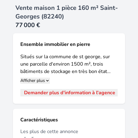
Vente maison 1 pièce 160 m² Saint-
Georges (82240)
77 000 €
Ensemble immobilier en pierre
Situés sur la commune de st george, sur
une parcelle d'environ 1500 m², trois
bâtiments de stockage en très bon état
d'environ 220 m², toiture refaite, à
Afficher plus
proximité des réseaux ainsi qu'un puits.
Demander plus d'information à l'agence
Idéal pour lieux de stockage ou un projet
avec changement de destination pour le
rendre habitable. Les informations sur les
risques auxquels ce bien est exposé sont
Caractéristiques
disponibles sur le site géorisques : prix de
vente : 77 000 € honoraires charge
Les plus de cette annonce