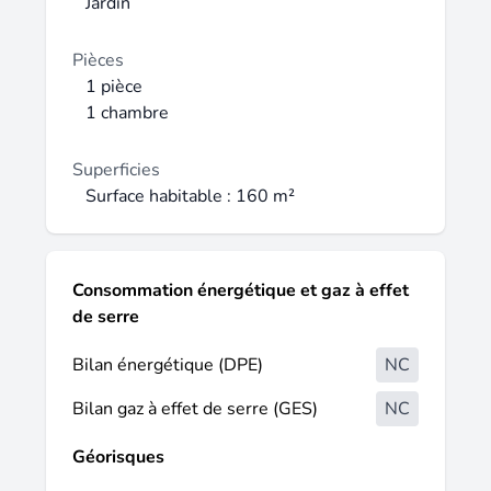
vendeur contactez votre conseiller safti :
Jardin
cédric guisti, tél. : 07 67 85 32 88, e-mail :
cedric.guisti@safti.fr - ei - agent
Pièces
commercial immatriculé au rsac de
1 pièce
montauban sous le numéro 907 959 431.
1 chambre
Superficies
Surface habitable : 160 m²
Consommation énergétique et gaz à effet
de serre
Bilan énergétique (DPE)
NC
Bilan gaz à effet de serre (GES)
NC
Géorisques