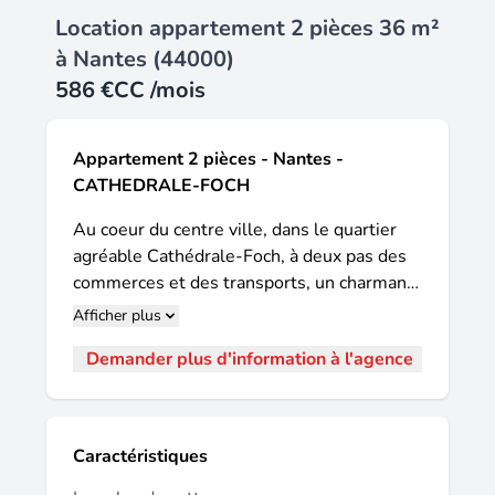
Location appartement 2 pièces 36 m²
à Nantes (44000)
586 €
CC /mois
Appartement 2 pièces - Nantes -
CATHEDRALE-FOCH
Au coeur du centre ville, dans le quartier
agréable Cathédrale-Foch, à deux pas des
commerces et des transports, un charmant
appartement atypique avec pierre
Afficher plus
apparente. Situé au 2ème étage, ce
Demander plus d'information à l'agence
logement se compose d'une entrée, d'une
pièce de vie chaleureuse avec cuisine
aménagée (hotte, plaque de cuisson,
réfrigérateur, micro-onde), une chambre
Caractéristiques
ouverte sur une salle d'eau, un WC séparé.