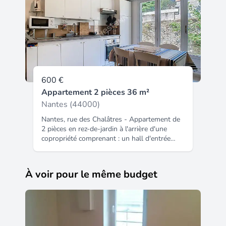
600 €
Appartement 2 pièces 36 m²
Nantes (44000)
Nantes, rue des Chalâtres - Appartement de
2 pièces en rez-de-jardin à l'arrière d'une
copropriété comprenant : un hall d'entrée
desservant : un WC indépendant, une salle
d'eau avec lave-linge, une chambre et la
pièce de vie avec cuisine aménagée et
À voir pour le même budget
équipée (plaque de cuisson, frigo, hotte). La
pièce de vie donne sur un jardinet privatif à
l'intérieur de la copropriété, au calme, exposé
ouest. Disponible dès maintenant. Charges
comprenant l'eau froide et les charges
communes. Copropriété de 235 lots - dont