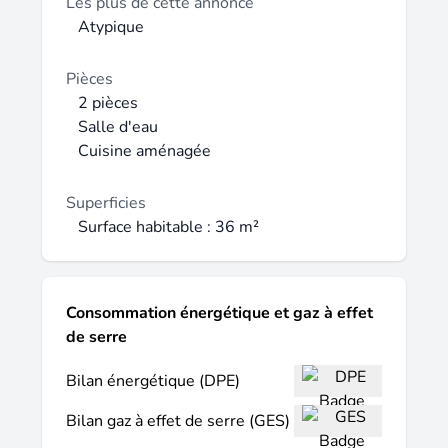
Au 3ème étage, un grenier complète ce
Les plus de cette annonce
bien (Logement soumis à une Garantie
Atypique
Loyer Impayé). Disponible immédiatement
Loyer : 546.31  + 40  de charges (Eau froide
Pièces
et entretien des parties communes), soit
2 pièces
586.31  charges comprises. Dépôt de
Salle d'eau
garantie : 546.31  Honoraires d'agence :
Cuisine aménagée
469.17  dont 108.27  pour l'état des lieux.
Superficies
Surface habitable : 36 m²
Consommation énergétique et gaz à effet
de serre
Bilan énergétique (DPE)
Bilan gaz à effet de serre (GES)