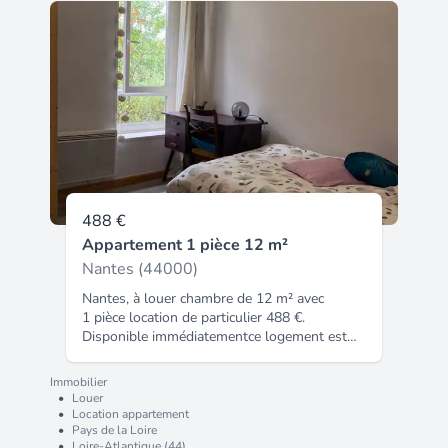
immédiatementce logement est réservé aux
étudiants. Annonce entre particuliers. Code
insee : 44109. Atouts : cave ou local,
toilettes indépendantes, ascenseur, cuisine
équipée, proximité transport, proximité
commerce, accès à mobilité réduite.
488 €
Appartement 1 pièce 12 m²
Nantes (44000)
Nantes, à louer chambre de 12 m² avec
1 pièce location de particulier 488 €.
Disponible immédiatementce logement est
réservé aux étudiants. Annonce entre
particuliers. Code insee : 44109. Atouts :
Immobilier
cuisine possible, cave ou local, internet
•
Louer
inclus, stationnement possible, proximité
•
Location appartement
•
Pays de la Loire
transport, proximité commerce, accès à
•
Loire-Atlantique (44)