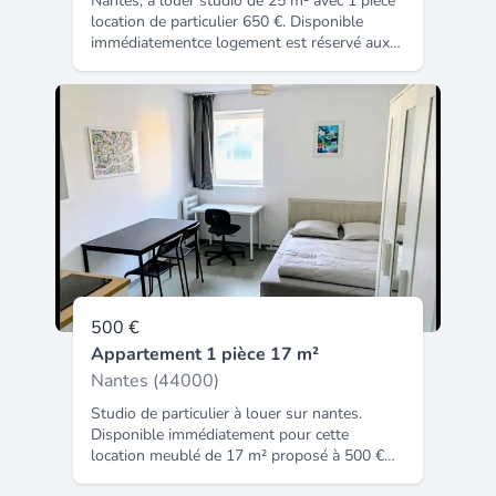
Nantes, à louer studio de 25 m² avec 1 pièce
location de particulier 650 €. Disponible
immédiatementce logement est réservé aux
étudiants. Annonce entre particuliers. Code
insee : 44109. Atouts : toilettes
indépendantes, internet inclus,
stationnement possible, balcon ou terrasse,
cuisine équipée, proximité transport,
proximité commerce.
500 €
Appartement 1 pièce 17 m²
Nantes (44000)
Studio de particulier à louer sur nantes.
Disponible immédiatement pour cette
location meublé de 17 m² proposé à 500 €
mensuel charges comprises. Disponible