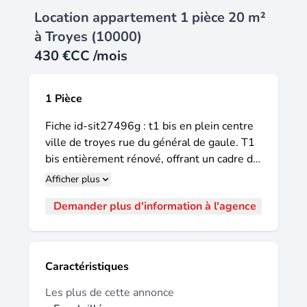
Location appartement 1 pièce 20 m²
à Troyes (10000)
430 €
CC /mois
1 Pièce
Fiche id-sit27496g : t1 bis en plein centre
ville de troyes rue du général de gaule. T1
bis entièrement rénové, offrant un cadre de
vie agréable et fonctionnel. Il se compose
Afficher plus
d'une cuisine aménagée et équipée
Demander plus d'information à l'agence
(réfrigérateur, plaque de cuisson, four et
hotte), ouverte sur un séjour lumineux.
L'appartement dispose également d'un
espace nuit, ainsi que d'une salle d'eau
Caractéristiques
moderne comprenant une douche, un wc.
Entièrement rénové avec soin, ce logement
Les plus de cette annonce