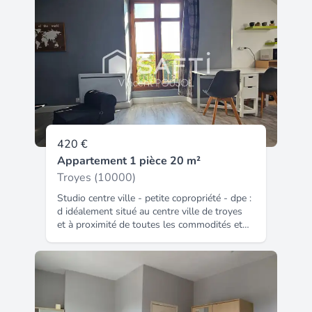
420 €
Appartement 1 pièce 20 m²
Troyes (10000)
Studio centre ville - petite copropriété - dpe :
d idéalement situé au centre ville de troyes
et à proximité de toutes les commodités et
des universités, se trouve cet agréable studio
meublé en bon état général, situé au 2ème
étage d'une petite copropriété. Il comprend
une pièce de vie avec une kitchenette et une
salle d'eau avec wc intégré. Une cave
complète de bien. Les charges comprennent