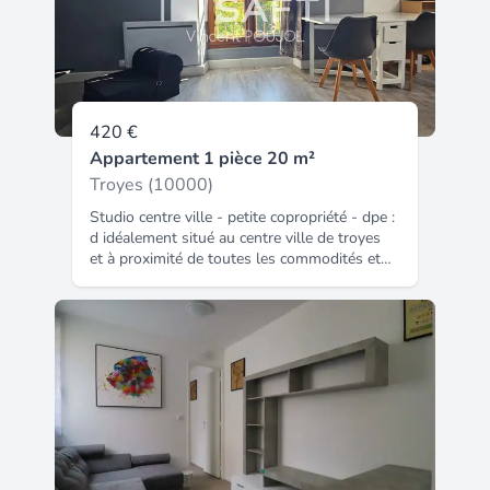
420 €
Appartement 1 pièce 20 m²
Troyes (10000)
Studio centre ville - petite copropriété - dpe :
d idéalement situé au centre ville de troyes
et à proximité de toutes les commodités et
des universités, se trouve cet agréable studio
meublé en bon état général, situé au 2ème
étage d'une petite copropriété. Il comprend
une pièce de vie avec une kitchenette et une
salle d'eau avec wc intégré. Une cave
complète de bien. Les charges comprennent
l'eau froide, l'entretien des communs et les
ordures ménagères. Dépôt du dossier
locataire avant visite en utilisant le lien ci-
dessous : le bien comprend 3 lots, et il est
situé dans une copropriété de 23 lots les