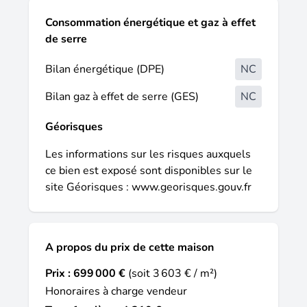
des seuls bungalows ou exploitation de
l'ensemble pour optimiser la rentabilité. Un
Consommation énergétique et gaz à effet
bien rare, alliant qualité de vie et potentiel
de serre
d'investissement, dans un environnement
Bilan énergétique (DPE)
NC
recherché à proximité immédiate de Saint-
François. Appelez moi vite pour une visite :
Bilan gaz à effet de serre (GES)
NC
Laurence DEVARIEUX 06 90 28 62 34 Les
honoraires sont à la charge du vendeur. Les
Géorisques
informations sur les risques auxquels ce
bien est exposé sont disponibles sur le site
Les informations sur les risques auxquels
Géorisques : www. georisques. gouv. fr.
ce bien est exposé sont disponibles sur le
Réseau Immobilier CAPIFRANCE - Votre
site Géorisques :
www.georisques.gouv.fr
agent commercial (RSAC N°391 000 692 -
Greffe de POINTE A PITRE) Laurence
DEVARIEUX Entrepreneur Individuel +
A propos du prix de cette maison
5906 90 28 62 34 - Réf. 962481.
Prix :
699 000 €
(soit 3 603 € / m²)
Honoraires à charge vendeur