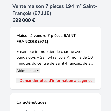
Vente maison 7 pièces 194 m² Saint-
François (97118)
699 000 €
Maison à vendre 7 pièces SAINT
FRANCOIS (971)
Ensemble immobilier de charme avec
bungalows – Saint-François À moins de 10
minutes du centre de Saint-François, de ses
plages, de la marina, des restaurants et des
Afficher plus
activités touristiques, découvrez cette belle
Demander plus d'information à l'agence
propriété nichée sur un terrain paysager
d'environ 1 200 m², offrant un cadre de vie
agréable et un fort potentiel locatif. La
maison principale séduit par sa vaste pièce
Caractéristiques
de vie d'environ 70 m², où salon, salle à