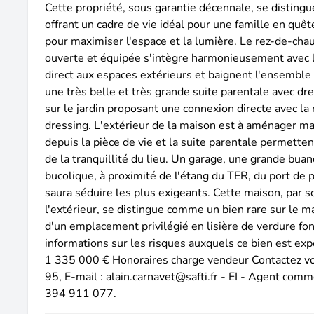
Cette propriété, sous garantie décennale, se disting
offrant un cadre de vie idéal pour une famille en quêt
pour maximiser l'espace et la lumière. Le rez-de-chaus
ouverte et équipée s'intègre harmonieusement avec le 
direct aux espaces extérieurs et baignent l'ensemble 
une très belle et très grande suite parentale avec dre
sur le jardin proposant une connexion directe avec la 
dressing. L'extérieur de la maison est à aménager mai
depuis la pièce de vie et la suite parentale permette
de la tranquillité du lieu. Un garage, une grande b
bucolique, à proximité de l'étang du TER, du port de 
saura séduire les plus exigeants. Cette maison, par s
l'extérieur, se distingue comme un bien rare sur le ma
d'un emplacement privilégié en lisière de verdure fon
informations sur les risques auxquels ce bien est expo
1 335 000 € Honoraires charge vendeur Contactez vo
95, E-mail : alain.carnavet@safti.fr - EI - Agent c
394 911 077.