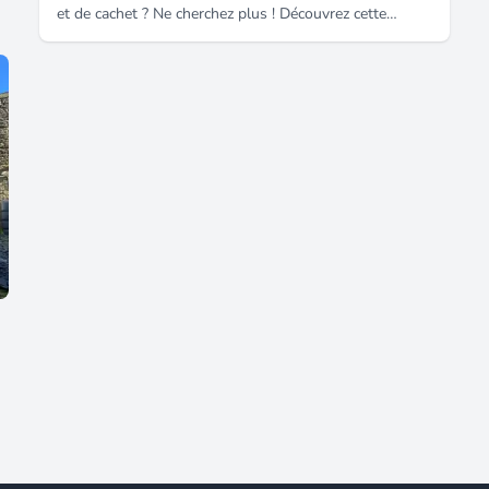
et de cachet ? Ne cherchez plus ! Découvrez cette
somptueuse demeure, datant de 1891, située en plein
cOEur de Lorient. Nichée sur un terrain clos et arboré
de 565 m², cette demeure allie charme de l'ancien,
rénovation soignée et volumes généreux. Un véritable
coup de cOEur pour les amateurs de belles pierres et
de lumière naturelle. - Un intérieur chaleureux, baigné
de lumière : Dès l’entrée, vous serez séduits par
l’atmosphère accueillante d’un premier salon
cocooning. En prolongement, un vaste salon / séjour
traversant avec insert offre un espace de vie lumineux
et convivial, parfait pour les instants en famille ou
entre amis. La cuisine ouverte, aménagée et
entièrement équipée, a été pensée avec soin pour allier
praticité et esthétique. - Des espaces nuit bien
distincts et modulables : 6 chambres dont 1 suite
parentale, ainsi que deux bureaux, une mezzanine et
des espaces à aménager selon vos envies ! -
Fonctionnalité & confort : Chaque espace a été pensé
pour offrir confort, intimité et praticité, notamment
pour les familles nombreuses. Les rénovations
réalisées allient modernité et respect du cachet
d’origine : parquets, hauteurs sous plafond,