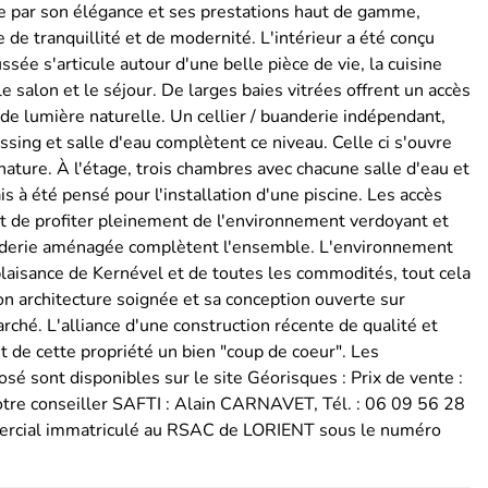
ue par son élégance et ses prestations haut de gamme,
e de tranquillité et de modernité. L'intérieur a été conçu
sée s'articule autour d'une belle pièce de vie, la cuisine
salon et le séjour. De larges baies vitrées offrent un accès
de lumière naturelle. Un cellier / buanderie indépendant,
ssing et salle d'eau complètent ce niveau. Celle ci s'ouvre
nature. À l'étage, trois chambres avec chacune salle d'eau et
s à été pensé pour l'installation d'une piscine. Les accès
nt de profiter pleinement de l'environnement verdoyant et
uanderie aménagée complètent l'ensemble. L'environnement
plaisance de Kernével et de toutes les commodités, tout cela
on architecture soignée et sa conception ouverte sur
rché. L'alliance d'une construction récente de qualité et
t de cette propriété un bien "coup de coeur". Les
sé sont disponibles sur le site Géorisques : Prix de vente :
tre conseiller SAFTI : Alain CARNAVET, Tél. : 06 09 56 28
ommercial immatriculé au RSAC de LORIENT sous le numéro