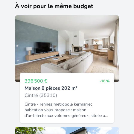
À voir pour le même budget
396 500 €
-16 %
Maison 8 pièces 202 m²
Cintré (35310)
Cintre - rennes metropole kermarrec
habitation vous propose : maison
d'architecte aux volumes généreux, située au
calme en impasse, à proximité des
commodités. Édifiée sur une parcelle de plus
de 900 m² exposée sud sans vis à vis, cette