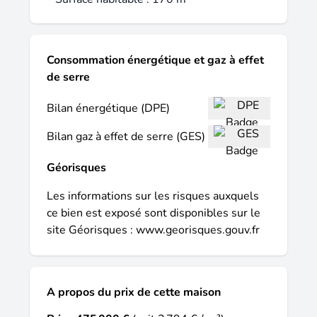
77 02 63, E-mail :
stephane.pelletier@safti.fr - EI - Agent
commercial immatriculé au RSAC de
Rennes sous le numéro 419214937.
Consommation énergétique et gaz à effet
de serre
Bilan énergétique (DPE)
Bilan gaz à effet de serre (GES)
Géorisques
Les informations sur les risques auxquels
ce bien est exposé sont disponibles sur le
site Géorisques :
www.georisques.gouv.fr
A propos du prix de cette maison