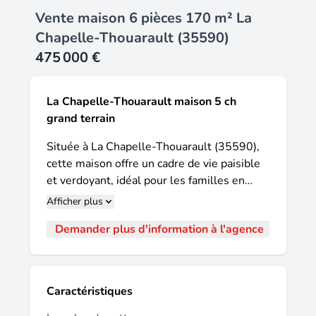
Vente maison 6 pièces 170 m² La
Chapelle-Thouarault (35590)
475 000 €
La Chapelle-Thouarault maison 5 ch
grand terrain
Située à La Chapelle-Thouarault (35590),
cette maison offre un cadre de vie paisible
et verdoyant, idéal pour les familles en
quête de tranquillité. Proche des
Afficher plus
commodités locales et des écoles, ce
Demander plus d'information à l'agence
quartier résidentiel bénéficie d'un accès
facile aux transports en commun, offrant
ainsi un équilibre parfait entre nature et
praticité. Cette maison de 170 m² sur un
Caractéristiques
terrain de 2500 m² propose 6 pièces, dont