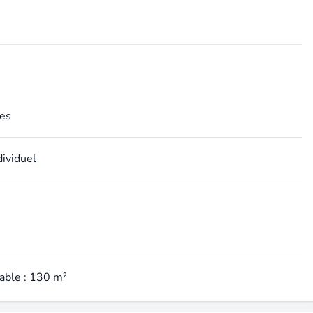
es
dividuel
table : 130 m²