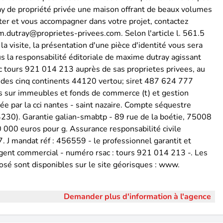
ay de propriété privée une maison offrant de beaux volumes
siter et vous accompagner dans votre projet, contactez
m.dutray@proprietes-privees.com. Selon l'article l. 561.5
la visite, la présentation d'une pièce d'identité vous sera
 la responsabilité éditoriale de maxime dutray agissant
c tours 921 014 213 auprès de sas proprietes privees, au
ée des cinq continents 44120 vertou; siret 487 624 777
ns sur immeubles et fonds de commerce (t) et gestion
 par la cci nantes - saint nazaire. Compte séquestre
230). Garantie galian-smabtp - 89 rue de la boétie, 75008
 000 euros pour g. Assurance responsabilité civile
 J mandat réf : 456559 - le professionnel garantit et
agent commercial - numéro rsac : tours 921 014 213 -. Les
osé sont disponibles sur le site géorisques : www.
Demander plus d'information à l'agence