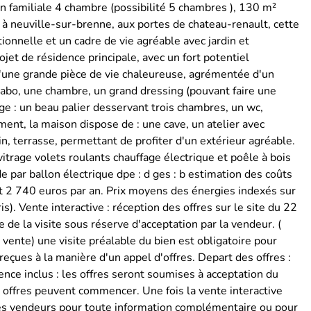
n familiale 4 chambre (possibilité 5 chambres ), 130 m²
 à neuville-sur-brenne, aux portes de chateau-renault, cette
ionnelle et un cadre de vie agréable avec jardin et
jet de résidence principale, avec un fort potentiel
'une grande pièce de vie chaleureuse, agrémentée d'un
vabo, une chambre, un grand dressing (pouvant faire une
age : un beau palier desservant trois chambres, un wc,
ent, la maison dispose de : une cave, un atelier avec
in, terrasse, permettant de profiter d'un extérieur agréable.
trage volets roulants chauffage électrique et poêle à bois
 par ballon électrique dpe : d ges : b estimation des coûts
t 2 740 euros par an. Prix moyens des énergies indexés sur
Vente interactive : réception des offres sur le site du 22
e de la visite sous réserve d'acceptation par la vendeur. (
a vente) une visite préalable du bien est obligatoire pour
 reçues à la manière d'un appel d'offres. Depart des offres :
nce inclus : les offres seront soumises à acceptation du
s offres peuvent commencer. Une fois la vente interactive
des vendeurs pour toute information complémentaire ou pour