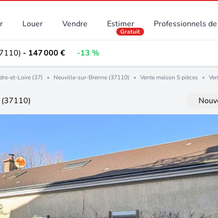
r
Louer
Vendre
Estimer
Professionnels de 
Gratuit
37110)
- 147 000 €
-13 %
dre-et-Loire (37)
•
Neuville-sur-Brenne (37110)
•
Vente maison 5 pièces
•
Ven
e (37110)
Nouve