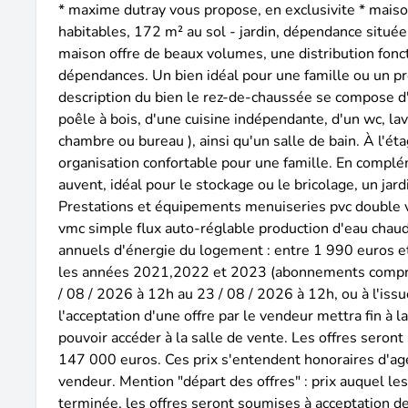
* maxime dutray vous propose, en exclusivite * maiso
habitables, 172 m² au sol - jardin, dépendance située
maison offre de beaux volumes, une distribution fonct
dépendances. Un bien idéal pour une famille ou un pro
description du bien le rez-de-chaussée se compose d
poêle à bois, d'une cuisine indépendante, d'un wc, la
chambre ou bureau ), ainsi qu'un salle de bain. À l'ét
organisation confortable pour une famille. En complém
auvent, idéal pour le stockage ou le bricolage, un jard
Prestations et équipements menuiseries pvc double vi
vmc simple flux auto-réglable production d'eau chaude
annuels d'énergie du logement : entre 1 990 euros e
les années 2021,2022 et 2023 (abonnements compris). 
/ 08 / 2026 à 12h au 23 / 08 / 2026 à 12h, ou à l'issu
l'acceptation d'une offre par le vendeur mettra fin à l
pouvoir accéder à la salle de vente. Les offres seront
147 000 euros. Ces prix s'entendent honoraires d'age
vendeur. Mention "départ des offres" : prix auquel le
terminée, les offres seront soumises à acceptation 