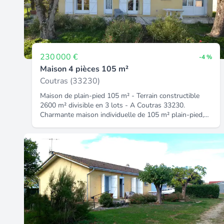
230 000 €
-4 %
Maison 4 pièces 105 m²
Coutras (33230)
Maison de plain-pied 105 m² - Terrain constructible
2600 m² divisible en 3 lots - A Coutras 33230.
Charmante maison individuelle de 105 m² plain-pied,
en bon état général, comprenant un séjour traversant
& lumineux de 28 m², une cuisine indépendante, trois
chambres, une salle d'eau, un WC séparé, une arrière-
cuisine ainsi qu'un couloir avec placard intégré. Une
spacieuse terrasse de 42 m², exposée Est, est
accessible depuis l'entrée, le séjour, la cuisine et
l'arrière-cuisine, offrant une circulation fluide et très
pratique au quotidien. Le chauffage et la production
d'eau chaude sont assurés par une chaudière au gaz
de ville installée en 2019. Les menuiseries sont en
double vitrage, un conduit de cheminée est déjà en