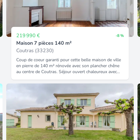
219 990 €
-8 %
Maison 7 pièces 140 m²
Coutras (33230)
Coup de coeur garanti pour cette belle maison de ville
en pierre de 140 m² rénovée avec son plancher chêne
au centre de Coutras. Séjour ouvert chaleureux avec
belle hauteur sous plafonds avec sa cuisine équipée, 4
chambres, loggia, vue dégagée, jardinet clos, cave. Une
annexe indépendante idéal télétravail, proche gare et
commerces à pied Proposition d'aménagement virtuel
non contractuelle en dernière photo. Honoraires inclus
dans le prix : 5.2%.