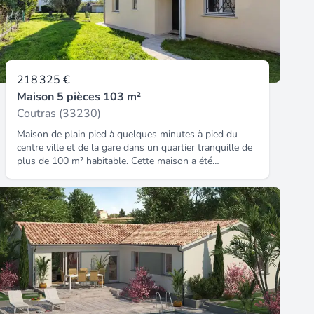
218 325 €
Maison 5 pièces 103 m²
Coutras (33230)
Maison de plain pied à quelques minutes à pied du
centre ville et de la gare dans un quartier tranquille de
plus de 100 m² habitable. Cette maison a été
entierement rénové offrant une entrée avec placard,
cuisine équipée ouvert sur un séjour / salle à manger
lumineux, cellier, 3 chambres, salle d'eau. Le tout sur
un jardin clos. Honoraires inclus dans le prix : 6.5%.