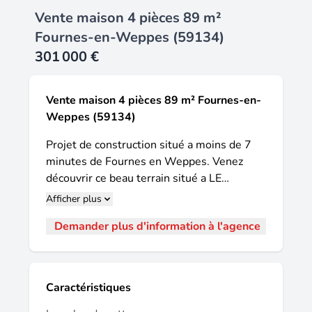
Vente maison 4 pièces 89 m²
Fournes-en-Weppes (59134)
301 000 €
Vente maison 4 pièces 89 m² Fournes-en-
Weppes (59134)
Projet de construction situé a moins de 7
minutes de Fournes en Weppes. Venez
découvrir ce beau terrain situé a LE
MAISNIL. Terrain intégralement viabilisé en
Afficher plus
EAU EDF et tout à l'égout. Disponible de
Demander plus d'information à l'agence
suite. Le groupe Piraino vous propose ce
projet de construction d'une maison de
plain pied de 90 m² hab, 3 chambres en
brique moulée main, menuiseries
Caractéristiques
aluminium, seuils pierre bleue et volets