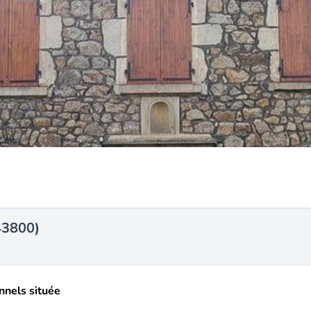
43800)
nels située