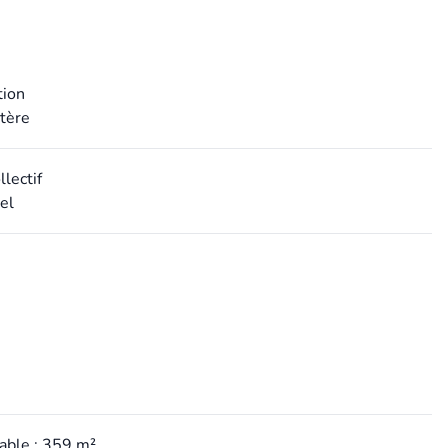
tion
ctère
lectif
el
table : 359 m²