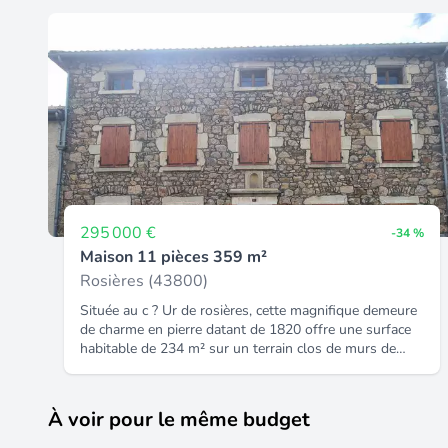
295 000 €
-34 %
Maison 11 pièces 359 m²
Rosières (43800)
Située au c ? Ur de rosières, cette magnifique demeure
de charme en pierre datant de 1820 offre une surface
habitable de 234 m² sur un terrain clos de murs de
900 m². Alliant charme de l'ancien, volumes généreux
et des caractéristiques uniques, cette propriété est
idéale pour une résidence secondaire, une grande
À voir pour le même budget
famille, ou un investissement locatif. Points forts :
charme de l'ancien : une demeure authentique avec des