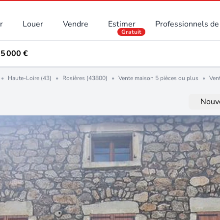
r
Louer
Vendre
Estimer
Professionnels de 
Gratuit
95 000 €
•
Haute-Loire (43)
•
Rosières (43800)
•
Vente maison 5 pièces ou plus
•
Ven
Nouve