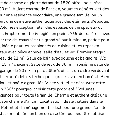
re de charme en pierre datant de 1820 offre une surface
00 m². Alliant charme de l'ancien, volumes généreux et des
pour une résidence secondaire, une grande famille, ou un
ncien : une demeure authentique avec des éléments d'époque,
 Volumes exceptionnels : des espaces de vie spacieux qui
. Emplacement privilégié : en plein c ? Ur de rosières, avec
: rez-de-chaussée : un grand séjour lumineux, parfait pour
 idéale pour les passionnés de cuisine et les repas en
ale avec pièce annexe, salle d'eau et wc. Premier étage :
eau de 22 m². Salle de bain avec douche et baignoire. Wc
 15 m² chacune. Salle de jeux de 36 m². Troisième salle de
garage de 20 m² un parc clôturé, offrant un cadre verdoyant
t sécurité détails techniques : gros ? Uvre en bon état. Bien
oul et poêle à granulés. Visite virtuelle : découvrez cette
n 360° : pourquoi choisir cette propriété ? Volumes
gencés pour toute la famille. Charme et authenticité : une
son charme d'antan. Localisation idéale : située dans le
. Potentiel d'aménagement : idéal pour une grande famille
stissement sûr : un bien de caractère qui peut être utilisé