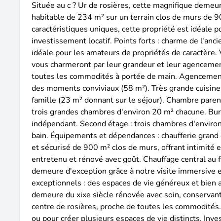
Située au c ? Ur de rosières, cette magnifique demeu
habitable de 234 m² sur un terrain clos de murs de 9
caractéristiques uniques, cette propriété est idéale 
investissement locatif. Points forts : charme de l'a
idéale pour les amateurs de propriétés de caractère.
vous charmeront par leur grandeur et leur agencement
toutes les commodités à portée de main. Agencement 
des moments conviviaux (58 m²). Très grande cuisine,
famille (23 m² donnant sur le séjour). Chambre parent
trois grandes chambres d'environ 20 m² chacune. Bur
indépendant. Second étage : trois chambres d'environ
bain. Équipements et dépendances : chaufferie grand 
et sécurisé de 900 m² clos de murs, offrant intimité e
entretenu et rénové avec goût. Chauffage central au fi
demeure d'exception grâce à notre visite immersive e
exceptionnels : des espaces de vie généreux et bien a
demeure du xixe siècle rénovée avec soin, conservant 
centre de rosières, proche de toutes les commodités
ou pour créer plusieurs espaces de vie distincts. Inve