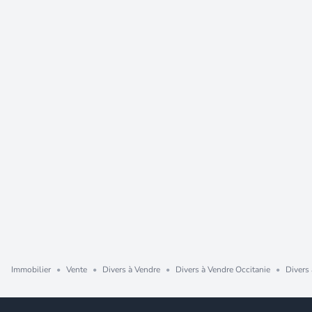
Immobilier
•
Vente
•
Divers à Vendre
•
Divers à Vendre Occitanie
•
Divers