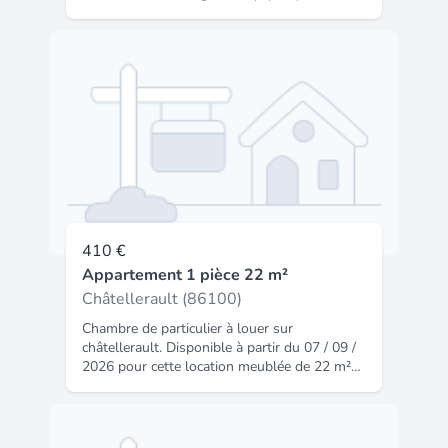
vaisselle, réfrigérateur, plaque de cuisson ),
une chambre, une salle d'eau avec machine à
laver et un wc. disponible de suite Loyer :
435  plus 15  de provisions sur charges (OM,
entretien communs) Dépôt de garantie : 435 
Honoraires charge locataire : 454  (Dos. 330 
+ Edl 124  * ) * L'état des lieux peut être
réalisé par huissier à la demande et à la
charge des parties.
410 €
Appartement 1 pièce 22 m²
Châtellerault (86100)
Chambre de particulier à louer sur
châtellerault. Disponible à partir du 07 / 09 /
2026 pour cette location meublée de 22 m²
proposée à 410 € mensuel charges
comprises. Libre le 07 / 09 / 2026ce
logement est réservé aux étudiants.
Annonce entre particuliers. Code insee :