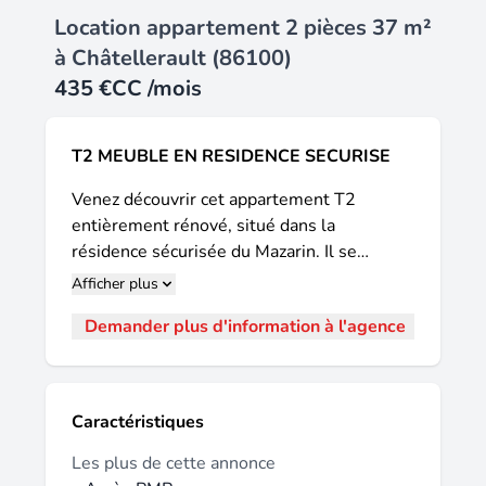
Location appartement 2 pièces 37 m²
à Châtellerault (86100)
435 €
CC /mois
T2 MEUBLE EN RESIDENCE SECURISE
Venez découvrir cet appartement T2
entièrement rénové, situé dans la
résidence sécurisée du Mazarin. Il se
compose d'une entrée, d'une cuisine
Afficher plus
aménagée et équipée (plaque de cuisson,
Demander plus d'information à l'agence
réfrigérateur, four micro-ondes, lave linge),
d'un séjour, d'une chambre, d'un dressing,
d'une salle d'eau et d'un WC.
L'appartement dispose également d'une
Caractéristiques
cave et de deux places de parking. Libre 1er
Août Loyer : 400  plus 35  de provisions
Les plus de cette annonce