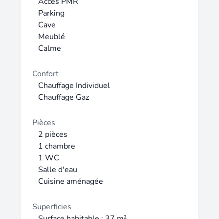
sur charges (OM, entretien communs)
Accès PMR
Dépôt de garantie : 400  Honoraires charge
Parking
locataire : 407  (Dos. 296  + Edl 111 * ) *
Cave
L'état des lieux peut être réalisé par
Meublé
huissier à la demande et à la charge des
Calme
parties.
Confort
Chauffage Individuel
Chauffage Gaz
Pièces
2 pièces
1 chambre
1 WC
Salle d'eau
Cuisine aménagée
Superficies
Surface habitable : 37 m²