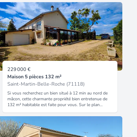
229 000 €
Maison 5 pièces 132 m²
Saint-Martin-Belle-Roche (71118)
Si vous recherchez un bien situé à 12 min au nord de
mâcon, cette charmante propriété bien entretenue de
132 m² habitable est faite pour vous. Sur le plan
pratique, le village de saint martin belle roche dont
elle dépend offre toutes les commodités possibles :
école élémentaire, grande surface, médecins,. Édifiée
sur un agréable terrain clos et arboré de 986 m², sans
aucun vis-à-vis, cette propriété mitoyenne sur deux