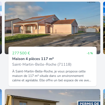
277 500 €
-1 %
Maison 4 pièces 117 m²
Saint-Martin-Belle-Roche (71118)
À Saint-Martin-Belle-Roche, je vous propose cette
maison de 117 m² située dans un environnement
calme et agréable. Elle offre un bel espace de vie avec
un salon / séjour lumineux ouvert sur une cuisine
équipée, ainsi que deux chambres, une salle de bain et
un WC indépendant. L'un des atouts majeurs de cette
maison est sa grande mezzanine de plus de 40 m²,
idéale pour créer un espace supplémentaire selon vos