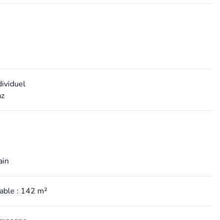
dividuel
az
ain
table : 142 m²