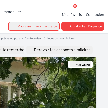
0
l'immobilier
Mes favoris
Connexion
Programmer une visite
Contacter l'agence
 pièces ou plus
•
Vente maison 5 pièces ou plus 142 m²
lle recherche
Recevoir les annonces similaires
Partager