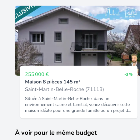
255 000 €
-3 %
Maison 8 pièces 145 m²
Saint-Martin-Belle-Roche (71118)
Située à Saint-Martin-Belle-Roche, dans un
environnement calme et familial, venez découvrir cette
maison idéale pour une grande famille ou un projet de
vie avec espace. D'une surface de 145 m², elle se
compose de 6 chambres réparties sur plusieurs
niveaux, offrant de nombreuses possibilités
À voir pour le même budget
d'aménagement. Au rez-de-chaussée, vous trouverez