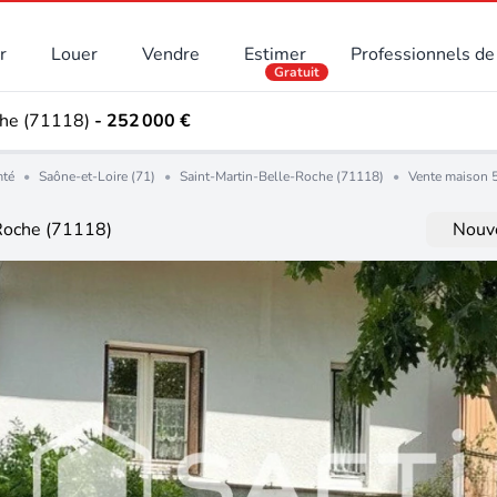
r
Louer
Vendre
Estimer
Professionnels de 
Gratuit
che (71118)
- 252 000 €
mté
•
Saône-et-Loire (71)
•
Saint-Martin-Belle-Roche (71118)
•
Vente maison 5
-Roche (71118)
Nouve