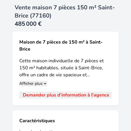
Vente maison 7 pièces 150 m² Saint-
Brice (77160)
485 000 €
Maison de 7 pièces de 150 m² à Saint-
Brice
Cette maison individuelle de 7 pièces et
150 m² habitables, située à Saint-Brice,
offre un cadre de vie spacieux et
confortable, parfaitement adapté à une
Afficher plus
famille ou à ceux qui recherchent du
Demander plus d'information à l'agence
volume et une belle hauteur sous plafond.
Répartie sur deux niveaux, elle se distingue
par sa luminosité et ses larges espaces de
vie, permettant d'aménager chaque pièce
Caractéristiques
selon ses besoins et ses envies. Les trois