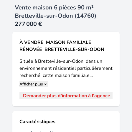
Vente maison 6 pièces 90 m²
Bretteville-sur-Odon (14760)
277 000 €
À VENDRE  MAISON FAMILIALE
RÉNOVÉE  BRETTEVILLE-SUR-ODON
Située à Bretteville-sur-Odon, dans un
environnement résidentiel particulièrement
recherché, cette maison familiale
mitoyenne par le garage d'environ 90 m²
Afficher plus
offre un cadre de vie idéal, à proximité des
Demander plus d'information à l'agence
commerces, des écoles, des transports et
des portes de Caen. Implantée sur un
terrain d'environ 330 m², entièrement clos
par haies et grillage, elle a bénéficié d'une
Caractéristiques
rénovation complète et se distingue par la