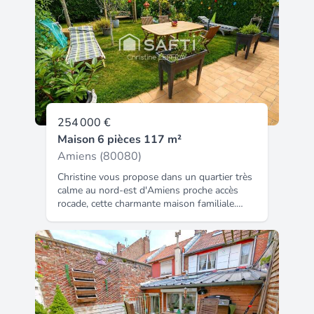
254 000 €
Maison 6 pièces 117 m²
Amiens (80080)
Christine vous propose dans un quartier très
calme au nord-est d'Amiens proche accès
rocade, cette charmante maison familiale.
Elle s'ouvre sur une belle entrée qui mène à
une jolie pièce de vie lumineuse comprenant
un salon-séjour chaleureux avec son poêle à
bois, ouvert sur une cuisine aménagée et
entièrement équipée. Le rez-de-chaussée
dispose également d'un cellier, d'un wc, ainsi
que d'un accès direct au garage. À l'étage, un
palier dessert, une salle de bain avec douche