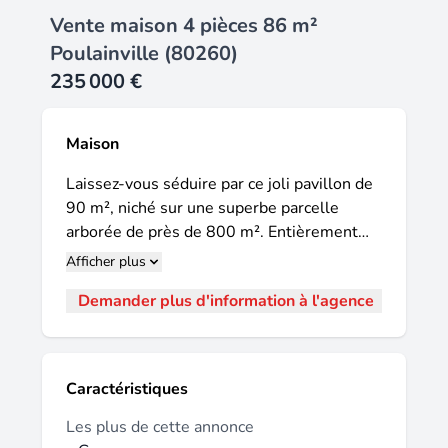
Vente maison 4 pièces 86 m²
Poulainville (80260)
235 000 €
Maison
Laissez-vous séduire par ce joli pavillon de
90 m², niché sur une superbe parcelle
arborée de près de 800 m². Entièrement
optimisée et dans un état irréprochable,
Afficher plus
cette maison chaleureuse n'attend plus que
Demander plus d'information à l'agence
vos valises. Les points forts qui vont vous
faire craquer : une pièce de vie baignée de
lumière (exposition sud-ouest) ouvrant
directement sur une terrasse ensoleillée et
Caractéristiques
un grand jardin verdoyant. Un espace nuit
idéal pour la famille : 3 belles chambres
Les plus de cette annonce