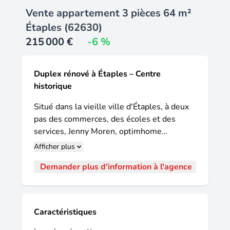
Vente appartement 3 pièces 64 m²
Étaples (62630)
215 000 €
-6 %
Duplex rénové à Étaples – Centre
historique
Situé dans la vieille ville d'Étaples, à deux
pas des commerces, des écoles et des
services, Jenny Moren, optimhome
immobilier vous invite à découvrir ce
Afficher plus
magnifique appartement en duplex
Demander plus d'information à l'agence
entièrement rénové à neuf en 2024, offrant
des prestations actuelles et un cadre de vie
particulièrement agréable. Installé au
premier étage d'une copropriété de 66 lots,
Caractéristiques
ce bien se compose d'une entrée, d'un