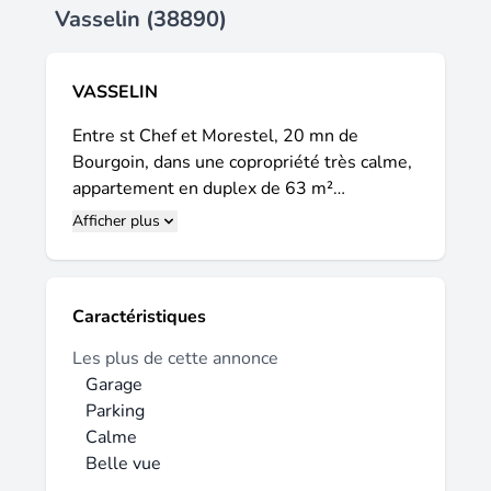
Vasselin (38890)
VASSELIN
Entre st Chef et Morestel, 20 mn de
Bourgoin, dans une copropriété très calme,
appartement en duplex de 63 m²
comprenant au rez de chaussée une pièce
Afficher plus
de vie avec un espace cuisine, un wc. À
l'étage : deux chambres et une salle de
bains. Une petite terrasse, un garage et une
Caractéristiques
place de parking. Disponible DPE : Vierge
Loyer : 665 € + 25 € charges de
Les plus de cette annonce
copropriété Caution : 665 € Garant exigé
Garage
Honoraires : 630 € ( dont 189 € pour l'état
Parking
des lieux inclu) Contact : Arthurimmo à
Calme
Vézeronce Morestel 04 37 05 29 01.
Belle vue