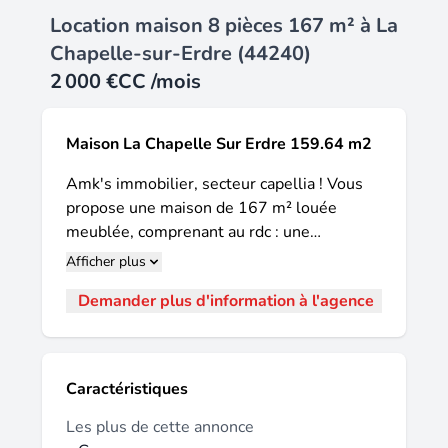
Location maison 8 pièces 167 m² à La
Chapelle-sur-Erdre (44240)
2 000 €
CC /mois
Maison La Chapelle Sur Erdre 159.64 m2
Amk's immobilier, secteur capellia ! Vous
propose une maison de 167 m² louée
meublée, comprenant au rdc : une
lumineuse pièce de vie avec poêle, une
Afficher plus
cuisine ouverte aménagée et équipée, un
Demander plus d'information à l'agence
garage avec buanderie et sauna, une
chambre, un bureau, une salle d'eau; et à
l'étage, 4 chambres, un salle d'eau avec
douche et baignoire, un wc. Son + : un
Caractéristiques
agréable jardin clos exposé sud -ouest avec
terrasse et piscine couverte et chauffée.
Les plus de cette annonce