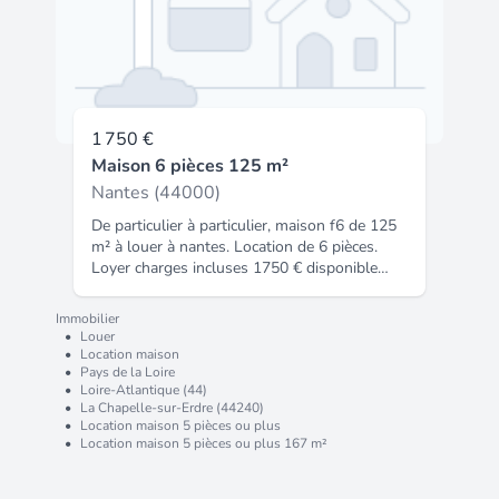
installer ! Coté « extérieur et annexes » : un
jardin avec une terrasse, un garage attenant
pouvant aisément accueillir un véhicule et /
ou un espace de rangement supplémentaire
et stationnements aériens devant la maison.
Les « plus » qui font la différence : logement
neuf, économie d'énergie grâce au plancher
1 750 €
chauffant, emplacement idéal en coeur de
Maison 6 pièces 125 m²
bourg, etc. Modalités : disponible à compter
Nantes (44000)
du 26 / 08 / 2026. Bail meublé : meubles mis
à disposition et montage sur demande.
De particulier à particulier, maison f6 de 125
Loyer mensuel de 1 600 . Honoraires à
m² à louer à nantes. Location de 6 pièces.
charge locataire de 1 019,28  TTC dont état
Loyer charges incluses 1750 € disponible
des lieux. GUY HOQUET, l'immobilier garanti
immédiatement annonce entre particuliers.
!
Code insee : 44109.
Immobilier
•
Louer
•
Location maison
•
Pays de la Loire
•
Loire-Atlantique (44)
•
La Chapelle-sur-Erdre (44240)
•
Location maison 5 pièces ou plus
•
Location maison 5 pièces ou plus 167 m²