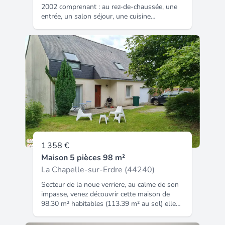
2002 comprenant : au rez-de-chaussée, une
entrée, un salon séjour, une cuisine
aménagée et équipée (four, plaque, hotte),
un dégagement desservant 1 chambre, un
wc et une salle d'eau. Au premier étage, un
palier desservant 3 chambres, un wc, une
salle de bains et un grenier. Le tout sur un
terrain clôturé de 501 m² avec un garage. Au
calme dans un lotissement. Disponible le 22
août 2026. Loyer : 1300.82 + 55.00 de
charges (entretien de la chaudière, charges
lotissement et taxe d'enlèvement des
ordures ménagères) - honoraire locataires :
1248.79 (dont 332.70 d'état des lieux).
Agence jefimmo thouare.
1 358 €
Maison 5 pièces 98 m²
La Chapelle-sur-Erdre (44240)
Secteur de la noue verriere, au calme de son
impasse, venez découvrir cette maison de
98.30 m² habitables (113.39 m² au sol) elle
se compose au rez-de-chaussée d'une entrée
desservant une pièce de vie avec une