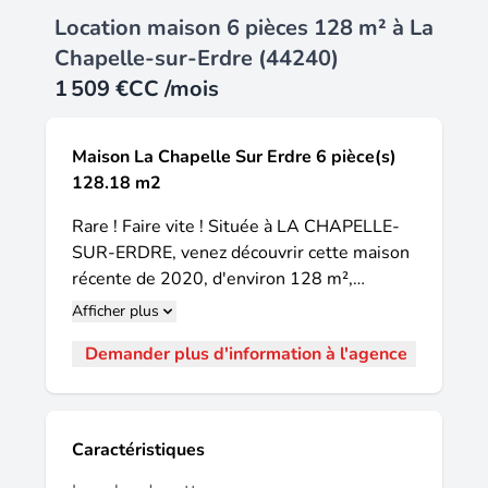
Location maison 6 pièces 128 m² à La
Chapelle-sur-Erdre (44240)
1 509 €
CC /mois
Maison La Chapelle Sur Erdre 6 pièce(s)
128.18 m2
Rare ! Faire vite ! Située à LA CHAPELLE-
SUR-ERDRE, venez découvrir cette maison
récente de 2020, d'environ 128 m²,
fonctionnelle et lumineuse. Vous allez être
Afficher plus
séduits par les volumes et la répartition
Demander plus d'information à l'agence
des pièces : la visite commence par un
vaste salon-séjour avec la cuisine
aménagée et équipée (plaques, hotte, four,
micro-onde et lave-vaisselle) avec son ilot
Caractéristiques
central vous permettant de cuisiner en tout