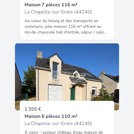
Maison 7 pièces 116 m²
La Chapelle-sur-Erdre (44240)
Au coeur du bourg et des transports en
communs, jolie maison 116 m² offrant au
rez-de-chaussée hall d'entrée, séjour / salon
avec cheminée, cuisine aménagée et équipée,
une chambre avec placard, une salle d'eau,
un WC. Et à l'étage, 4 chambres dont 2 avec
placards et une avec salle d'eau privative,
salle de bain et WC. Garage. Jardin clos
d'environ 700 m². Libre le 1 juillet 2025.
Loyer net : 1394,07  / mois (révision
annuelle). Provisions pour Taxe d'Ordures
Ménagères : 25  / mois (régularisation
annuelle). Dépôt de garantie : 1394,07.
Honoraires d'agence TTC dus par le locataire
: 1154,29  (dont état des lieux d'entrée : 348
).
1 355 €
Maison 6 pièces 110 m²
La Chapelle-sur-Erdre (44240)
À saisir - secteur château d'eau maison de