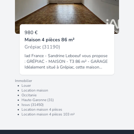
980 €
Maison 4 pièces 86 m²
Grépiac (31190)
Iad France - Sandrine Leboeuf vous propose
: GRÉPIAC - MAISON - T3 86 m² - GARAGE
Idéalement situé à Grépiac, cette maison
plain-pied de 3 pièces offre une surface
habitable de 86 m² sur un terrain de 100 m²,
Immobilier
avec une bonne exposition sud qui garantit
•
Louer
une luminosité naturelle tout au long de la
•
Location maison
•
Occitanie
journée. Dès l'entrée, le logement révèle un
•
Haute-Garonne (31)
agencement soigné et fonctionnel. Le séjour,
•
Issus (31450)
lumineux grâce à l'orientation plein sud. La
•
Location maison 4 pièces
cuisine, séparée, complète agréablement cet
•
Location maison 4 pièces 103 m²
espace de vie. Le couloir dessert 2 chambres
confortables, une salle d'eau, ainsi que 2 WC
indépendants. Côté équipements, le bien est