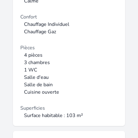
maison est reliée par la fibre. Le terrain
Calme
n'est pas clôturé dans sa totalité. Idéal
famille cherchant le calme et la tranquilité.
Confort
Disponible à partir de fin août 2026 !
Chauffage Individuel
Chauffage Gaz
Pièces
4 pièces
3 chambres
1 WC
Salle d'eau
Salle de bain
Cuisine ouverte
Superficies
Surface habitable : 103 m²