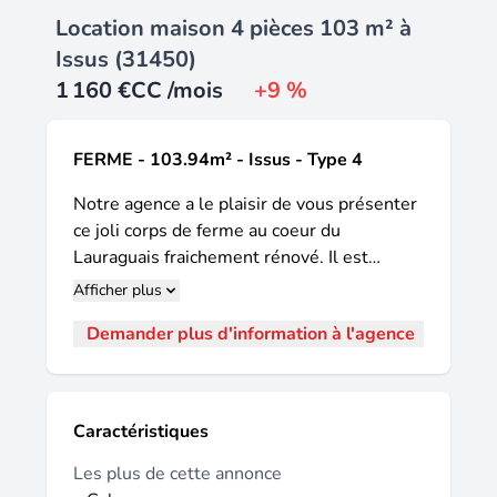
Location maison 4 pièces 103 m² à
Issus (31450)
1 160 €
CC /mois
+9 %
FERME - 103.94m² - Issus - Type 4
Notre agence a le plaisir de vous présenter
ce joli corps de ferme au coeur du
Lauraguais fraichement rénové. Il est
composé d'une partie habitable avec un
Afficher plus
vaste séjour, une cuisine ouverte
Demander plus d'information à l'agence
aménagée, 3 grandes chambres, et une
salle d'eau avec douche à l'italienne. L'autre
partie est une étable d'époque. Vous
profiterez également d'une buanderie,
Caractéristiques
d'immenses combles de la superficie de la
maison, et d'un vaste terrain non clôturé. La
Les plus de cette annonce