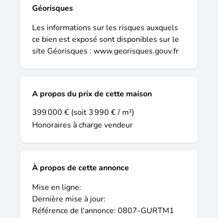
1971. Visuel non contractuel. Non mandaté
Géorisques
pour réaliser la vente du terrain. Terrain
proposé par un partenaire foncier selon
Les informations sur les risques auxquels
disponibilités.
ce bien est exposé sont disponibles sur le
site Géorisques :
www.georisques.gouv.fr
A propos du prix de cette maison
399 000 €
(soit 3 990 € / m²)
Honoraires à charge vendeur
À propos de cette annonce
Mise en ligne:
Dernière mise à jour:
Référence de l'annonce: 0807-GURTM1