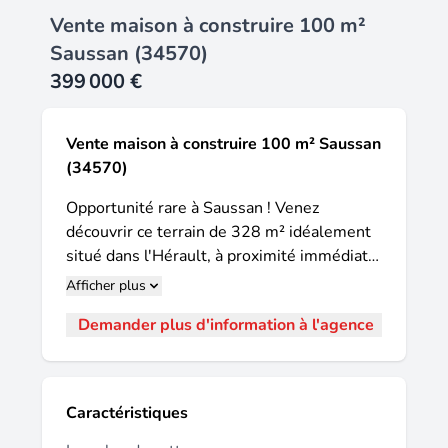
Vente maison à construire 100 m²
Saussan (34570)
399 000 €
Vente maison à construire 100 m² Saussan
(34570)
Opportunité rare à Saussan ! Venez
découvrir ce terrain de 328 m² idéalement
situé dans l'Hérault, à proximité immédiate
de Montpellier. Saussan est un charmant
Afficher plus
village qui offre une qualité de vie
Demander plus d'information à l'agence
recherchée, combinant la tranquillité avec
la facilité d'accès à la métropole. Ce terrain
bénéficie d'une situation exceptionnelle au
centre du village, à deux pas de l'école.
Caractéristiques
Vous profiterez de la proximité des petits