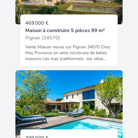
469 000 €
Maison à construire 5 pièces 99 m²
Pignan (34570)
Vente Maison neuve sur Pignan 34570 Chez
Mas Provence on aime construire de belles
maisons Les mas traditionnels -les villas
contemporaines Concevoir des projets avec
nos architectes. Déposer des permis, obtenir
des permis Les études de sol, les études
béton, les études thermiques. Le savoir-faire
de nos Artisans Livrer des maisons certifiées
NF Les garanties, les assurances, le SAV
L'innovation, la qualité, la pérennité. Mas
Provence vous invite à découvrir un projet
unique sur un terrain de 980 m² parfait pour
concevoir votre maison. Nous vous
proposons de réaliser une villa de 170 m²,
spacieuse, lumineuse non énergivore. Bien
plus qu'une maison. Une grande terrasse