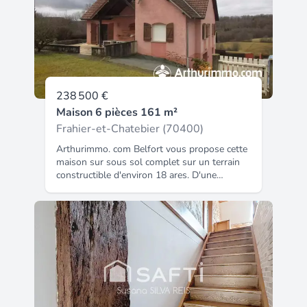
sous sol et un garage pouvant contenir 2 à 3
voitures.
238 500 €
Maison 6 pièces 161 m²
Frahier-et-Chatebier (70400)
Arthurimmo. com Belfort vous propose cette
maison sur sous sol complet sur un terrain
constructible d'environ 18 ares. D'une
surface totale de 160 m², vous aurez tous
loisirs de profiter de grandes pièces ainsi
qu'une terrasse extérieure couverte sur sa
moitié. Vous trouverez une cuisine ouverte
sur une salle à manger ainsi qu'un séjour
indépendant, de 4 chambres, d'une salle de
bains et d'un WC. Une grande mezzanine
pourra servir de salle de jeux ou d'espace
détente a l'étage. Plusieurs pièces dans le
sous sol et un garage pouvant contenir 2 à 3