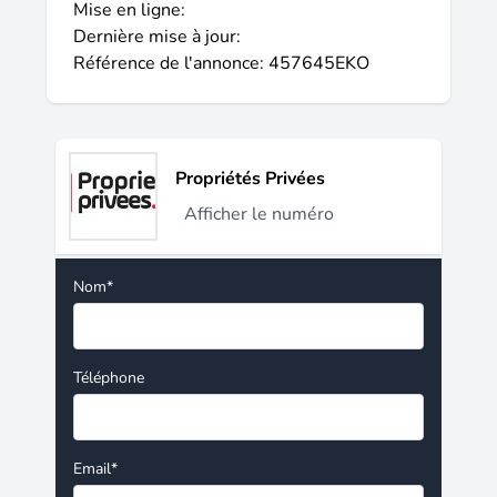
police 28137. J mandat réf : 457645eko -
Mise en ligne:
le professionnel garantit et sécurise votre
Dernière mise à jour:
projet immobilier. Eric koeberlé (ei) agent
Référence de l'annonce: 457645EKO
commercial - numéro rsac : belfort 105 682
819 -. Les informations sur les risques
auxquels ce bien est exposé sont
disponibles sur le site géorisques : www.
Propriétés Privées
Georisques. Gouv. Fr.
Afficher le numéro
Nom*
Téléphone
Email*