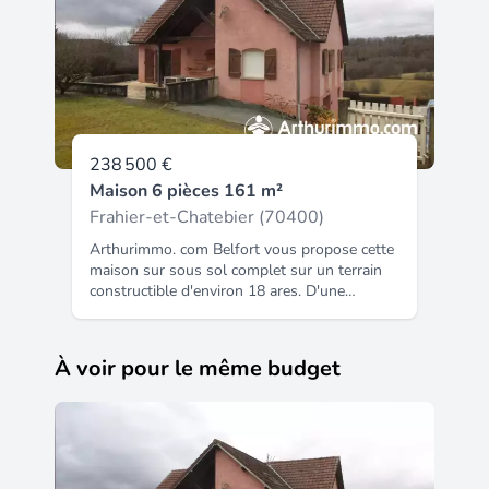
238 500 €
Maison 6 pièces 161 m²
Frahier-et-Chatebier (70400)
Arthurimmo. com Belfort vous propose cette
maison sur sous sol complet sur un terrain
constructible d'environ 18 ares. D'une
surface totale de 160 m², vous aurez tous
loisirs de profiter de grandes pièces ainsi
qu'une terrasse extérieure couverte sur sa
À voir pour le même budget
moitié. Vous trouverez une cuisine ouverte
sur une salle à manger ainsi qu'un séjour
indépendant, de 4 chambres, d'une salle de
bains et d'un WC. Une grande mezzanine
pourra servir de salle de jeux ou d'espace
détente a l'étage. Plusieurs pièces dans le