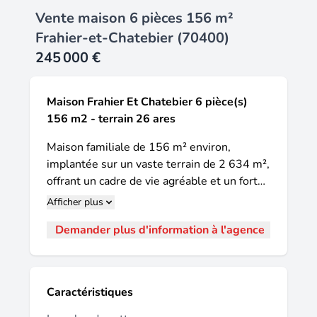
Vente maison 6 pièces 156 m²
Frahier-et-Chatebier (70400)
245 000 €
Maison Frahier Et Chatebier 6 pièce(s)
156 m2 - terrain 26 ares
Maison familiale de 156 m² environ,
implantée sur un vaste terrain de 2 634 m²,
offrant un cadre de vie agréable et un fort
potentiel d'évolution. Au rez-de-chaussée,
Afficher plus
vous découvrirez une entrée, une cuisine
Demander plus d'information à l'agence
ouverte sur une agréable pièce de vie
agrémentée d'un poêle à bois, offrant une
ambiance chaleureuse et conviviale, un
salon, une chambre, une salle de bains ainsi
Caractéristiques
qu'un wc indépendant. L'étage dessert trois